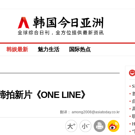
韩娱最新
魅力生活
国际热点
•
S
拍新片《ONE LINE》
•
首
•
自
•
高
翻译： among2008@asiatoday.co.kr
•
联
•
H
•
"