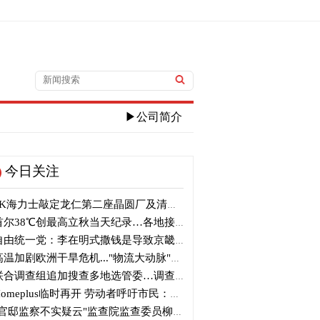
▶公司简介
今日关注
K海力士敲定龙仁第二座晶圆厂及清州M17投资
尔38℃创最高立秋当天纪录…各地接连刷新高温纪录
由统一党：李在明式撒钱是导致京畿道财政破产的罪魁祸首
温加剧欧洲干旱危机..."物流大动脉"莱茵河水位创历史新低
合调查组追加搜查多地选管委…调查“篡改统计数据”事件
omeplus临时再开 劳动者呼吁市民：请多光临
官邸监察不实疑云"监查院监查委员柳炳浩被批捕起诉