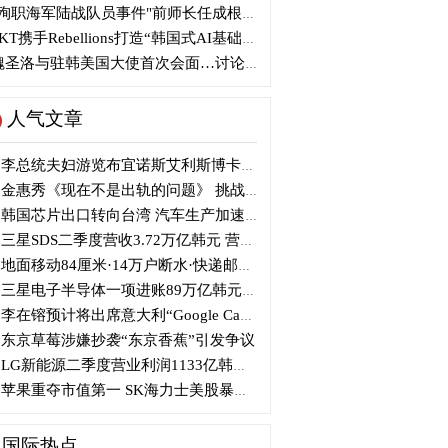
殉职海军陆战队员事件"前师长任成根被判3年
KT携手Rebellions打造“韩国式AI基础设施”
圣洛与驻韩美国大使首次会面…讨论韩美关系
人气文章
李总统夫妇游览布宜诺斯艾利斯博卡区后启程赴德
金惠秀《现在不是出轨的问题》 挑战黑色幽默
韩国芯片出口转向台湾 汽车生产加速本地化美国
三星SDS二季度营收3.72万亿韩元 营业利润2318亿韩元
地面移动84厘米·14万户断水·快递邮政停摆...熊本陷入瘫痪
三星电子半导体一项进账89万亿韩元....刷新最高季度业绩
李在镕预计将出席意大利“Google Camp” 加快AI合作
东京草莓涉嫌抄袭“东京香蕉”引发争议
LG新能源二季度营业利润1133亿韩元 同比下降77%
苹果重夺市值第一 SK海力士美股暴跌...AI与中国扩产加剧芯片变数
国际热点