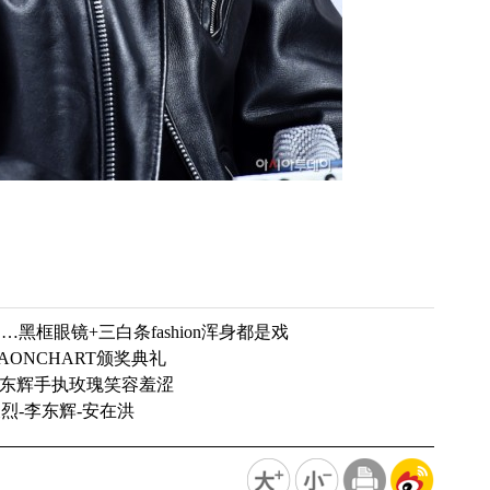
框眼镜+三白条fashion浑身都是戏
ONCHART颁奖典礼
李东辉手执玫瑰笑容羞涩
烈-李东辉-安在洪