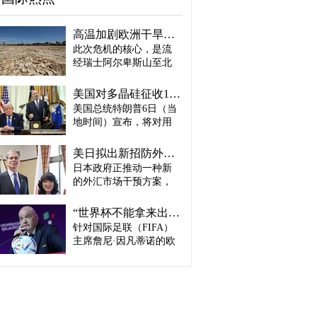
高温加剧欧洲干旱危机..."物流大动脉"莱茵河水位创历史新低
此次危机的核心，是流
经瑞士阿尔卑斯山至北
海、横贯6国的莱茵河
——这条支撑欧洲全域
美国对多晶硅征收15%关税…遏制中国供应链
贸易与产业的核心水
美国总统特朗普6日（当
路，每年经此运输的船
地时间）宣布，将对用
只与货物达数千艘、数
于半导体和太阳能电池
百万吨。 本周莱茵河水
板的核心材料多晶硅产
位已跌至1880年开始官
美日拟出新招防外汇干预“弹药耗尽”：不卖美债 借美元买入日元
品征收15%关税，并设定
方观测以来的最低水
日本政府正推动一种新
最低价格。 据《华尔街
平，由此导致供应链受
的外汇市场干预方案，
日报》（WSJ）等媒体报
阻、运输成本上涨，部
即不出售所持美国国
道，特朗普当天在美国
分企业已在检讨削减产
债，而是从美国联邦储
华盛顿特区白宫签署公
“世界杯不能拿来出售”…欧洲足坛向因凡蒂诺亮剑
量。 在莱茵河流经的德
备委员会（Fed·美联储）
告，对太阳能相关材料
针对国际足联（FIFA）
国杜伊斯堡，河流部分
借入美元，再买入日
及设备进口产品征收15%
河段水深已浅至约1.2
主席詹尼·因凡蒂诺的欧
元。此举既可打乱投机
关税。 该措施将于12月4
米，大型船舶所载货物
洲足坛反弹，已从要求
势力对日本干预资金即
日起生效，承诺在美国
不得不转移至小型船
撤回政策升级为一场撼
将耗尽的预期，也能让
建设制造设施的企业可
只、铁路或卡车运输。
动FIFA权力结构的斗
美国避免因日本抛售美
以申请关税豁免。 此
部分船只为确保安全航
争。尽管因凡蒂诺已放
债而导致利率上升。若
外，美国还将设定太阳
行，甚至卸下了多达三
弃将世界杯等FIFA重大
日元转强，将有利于韩
能组件最低价格，禁止