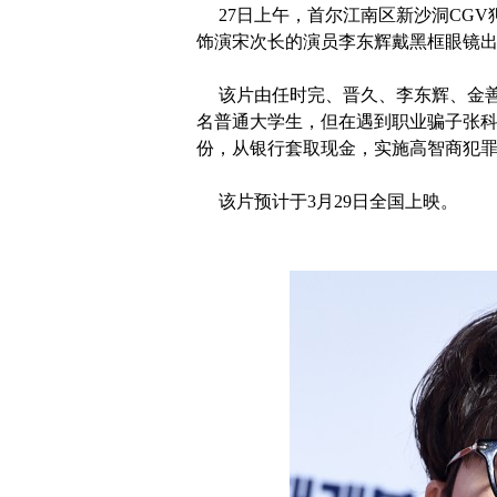
27日上午，首尔江南区新沙洞CGV狎
饰演宋次长的演员李东辉戴黑框眼镜
该片由任时完、晋久、李东辉、金善
名普通大学生，但在遇到职业骗子张
份，从银行套取现金，实施高智商犯
该片预计于3月29日全国上映。