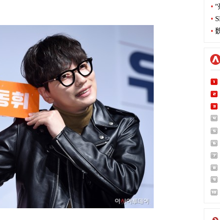
•
"
•
S
•
魏