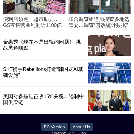
便利店领跑、超市助力…
联合调查组追加搜查多地选
GS零售营业利润近1100亿
管委…调查“篡改统计数据”
韩元
事件
金惠秀《现在不是出轨的问题》 挑
战黑色幽默
SKT携手Rebellions打造“韩国式AI基
础设施”
美国对多晶硅征收15%关税…遏制中
国供应链
PC Version
About Us
ⓒASIATODAY Co., LTD.