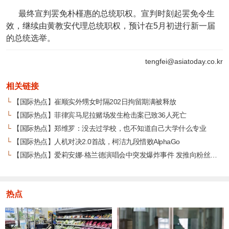
最终宣判罢免朴槿惠的总统职权。宣判时刻起罢免令生
效，继续由黄教安代理总统职权，预计在5月初进行新一届
的总统选举。
tengfei@asiatoday.co.kr
相关链接
└
【国际热点】崔顺实外甥女时隔202日拘留期满被释放
└
【国际热点】菲律宾马尼拉赌场发生枪击案已致36人死亡
└
【国际热点】郑维罗：没去过学校，也不知道自己大学什么专业
└
【国际热点】人机对决2.0首战，柯洁九段惜败AlphaGo
└
【国际热点】爱莉安娜·格兰德演唱会中突发爆炸事件 发推向粉丝致歉
热点