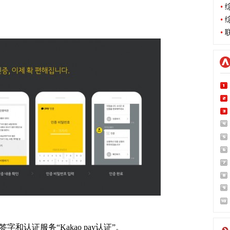
•
综
•
综
•
联
字和认证服务“Kakao pay认证”。