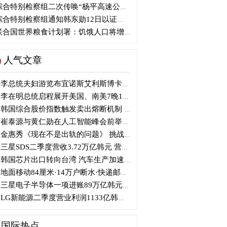
合特别检察组二次传唤“杨平高速公路争议”原国土部长元喜龙
合特别检察组通知韩东勋12日以证人身份出席调查
合国世界粮食计划署：饥饿人口将增加4900万人
人气文章
李总统夫妇游览布宜诺斯艾利斯博卡区后启程赴德
李在明总统启程展开美国、南美7晚11天访问
韩国综合股价指数触发卖出熔断机制 半导体股领跌
崔泰源与黄仁勋在人工智能峰会前举行晚宴会谈
金惠秀《现在不是出轨的问题》 挑战黑色幽默
三星SDS二季度营收3.72万亿韩元 营业利润2318亿韩元
韩国芯片出口转向台湾 汽车生产加速本地化美国
地面移动84厘米·14万户断水·快递邮政停摆...熊本陷入瘫痪
三星电子半导体一项进账89万亿韩元....刷新最高季度业绩
LG新能源二季度营业利润1133亿韩元 同比下降77%
国际热点