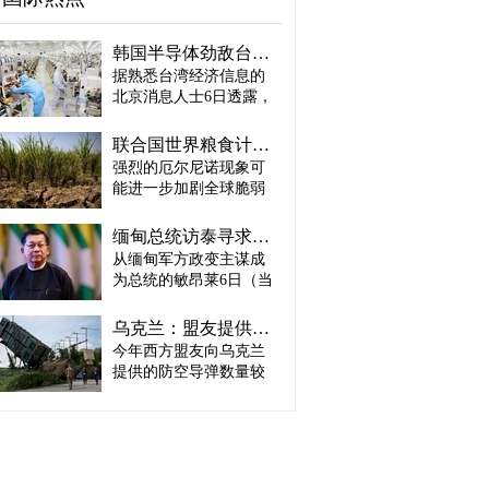
韩国半导体劲敌台积电：预计产量将迎爆发式增长
据熟悉台湾经济信息的
北京消息人士6日透露，
预计台积电取得这一生
产成绩，主要得益于英
联合国世界粮食计划署：饥饿人口将增加4900万人
伟达、AMD、博通等主
强烈的厄尔尼诺现象可
要客户强劲的订单需
能进一步加剧全球脆弱
求。因此，台积电预计
地区粮食危机的担忧正
将加快工厂建设，以满
在升温。 据路透社报
足不断增长的市场需
缅甸总统访泰寻求合法性…泰国谋求“重新接触”
道，联合国世界粮食计
求。 实际上，受人工智
从缅甸军方政变主谋成
划署（WFP）5日（当地
能（AI）和高性能计算
为总统的敏昂莱6日（当
时间）发布报告称，到
（HPC）需求强劲增长
地时间）将对泰国进行
2027年发生“非常强烈”厄
推动，台积电正在扩大3
正式访问。2021年政变
尔尼诺现象的概率为
乌克兰：盟友提供的防空导弹仅为去年同期的三分之一
纳米制程量产规模，并
后一直被排除在东盟
81%，届时可能有约4900
今年西方盟友向乌克兰
开始将部分5纳米设备产
（ASEAN）舞台之外的
万人新增陷入严重粮食
线改造为3纳米产线。消
提供的防空导弹数量较
敏昂莱正在寻求国际社
不安全状态。与目前面
息人士预测，随着台积
去年大幅减少。 乌克兰
会认可，而泰国则正在
临粮食危机的人口相
电推进相关工作，3纳米
总统弗拉基米尔·泽连斯
推动恢复缅甸与东盟之
比，这一数字将增加约
月产量达到18万片的时
基5日（当地时间）在
间的关系。 据路透社6日
22%，预计届时全球将共
间可能提前2至3个月，
Telegram上表示：“2026
（当地时间）报道，缅
有2亿7400万人面临粮食
从而进一步加快3纳米芯
年上半年，我们从盟友
甸总统敏昂莱当天将在
危机。 厄尔尼诺是太平