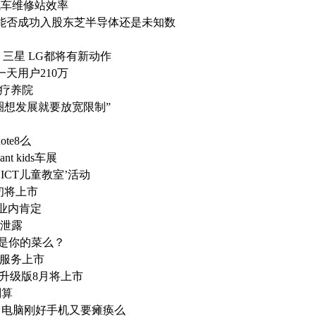
高汽车维修站效率
但能否成功入股东芝半导体还是未知数
 三星 LG都将有新动作
第一天用户210万
进疗养院
态圈想发展就要放宽限制”
te8么
t kids车展
使用ICT儿童教室’活动
月初将上市
获得业内肯定
息泄露
光 是你的菜么？
结算服务上市
 升级版8月将上市
划算
毒 电脑刚好手机又要瘫痪么