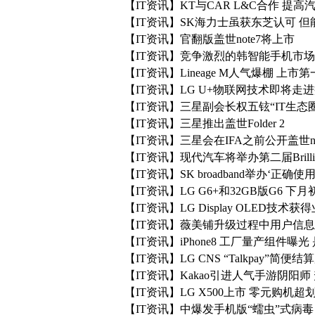
【IT资讯】KT与CAR L&C合作 提
【IT资讯】SK海力士虽获东芝认可 
【IT资讯】官翻版盖世note7将上市
【IT资讯】竞争激烈的韩智能手机市场
【IT资讯】Lineage M人气爆棚 上市
【IT资讯】LG U+物联网技术即将走
【IT资讯】三星副会长权五铉“IT生
【IT资讯】三星推出盖世Folder 2
【IT资讯】三星会在IFA之前公开盖世no
【IT资讯】现代汽车将举办第二届Brillian
【IT资讯】SK broadband举办‘正确
【IT资讯】LG G6+和32GB版G6 下
【IT资讯】LG Display OLED技术
【IT资讯】薇美铺升级过程中用户信
【IT资讯】iPhone8 工厂量产组件曝
【IT资讯】LG CNS “Talkpay”简便
【IT资讯】Kakao引进人气手游阴阳师
【IT资讯】LG X500上市 零元购机超
【IT资讯】中爆发手机版“蠕虫”式病