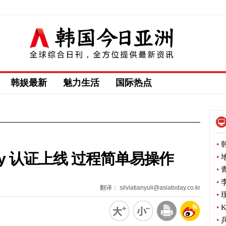
韩娱最新
魅力生活
国际热点
•
韩
pay 认证上线 过程简单易操作
•
地
•
青
•
李
翻译： silviatianyuli@asiatoday.co.kr
•
现
•
•
兵