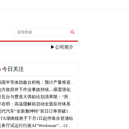
▶公司简介
今日关注
国半导体劲敌台积电：预计产量将迎爆发式增长
方政府井下作业事故持续…亟需强化安全管理措施
瓦台与曹喜大弹劾论划清界限：“所谓认同并非事实”
在明：高温缓解前启动全面应对体系...守护国民生命
代汽车“全新雅绅特”首日订单突破1万辆
KTX湖南线将于下月1日起停靠永登浦站
务厅试运行行政AI“Workmate”…12月起正式推进AX