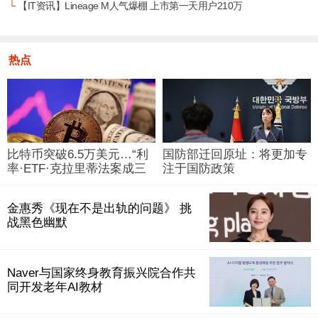
└
【IT资讯】Lineage M人气爆棚 上市第一天用户210万
热点
比特币突破6.5万美元…“利
国防部迁回原址：将更加专
率·ETF·克拉里蒂法案成三
注于国防政策
大变量”
金惠秀《现在不是出轨的问题》 挑
战黑色幽默
Naver与国家终身教育振兴院合作共
同开发老年AI教材