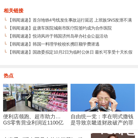
相关链接
└
【韩闻速递】首尔地铁4号线发生事故运行延迟 上班族SNS发泄不满
└
【韩闻速递】盆唐车医院城南市医疗院签约成为合作医院
└
【韩闻速递】悦诗风吟于韩国济州岛举办社会公益活动
└
【韩闻速递】韩国一料理学校校长携巨额学费潜逃
└
【韩闻速递】国政委拟定10月2日为临时公休日 最长可享受十天长假
热点
便利店领跑、超市助力…
自由统一党：李在明式撒钱
GS零售营业利润近1100亿
是导致京畿道财政破产的罪
韩元
魁祸首