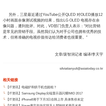
另外，三星最近通过YouTube公开QLED 对OLED播放12
小时画面余像测试视频的结果，指出LG OLED 电视存在余
像问题，遭到批评。对此，VD部门负责人表示：“对比营销
是常见的营销手段。虽然我们认为对手公司也拥有优秀的技
术，但将准确的电视价值传达给消费者也很重要。”
文章/裴智润记者 编译/李天宇
silviatianyuli@asiatoday.co.kr
相关链接
└
【IT资讯】电磁炉和烘干机也能租？
└
【IT资讯】Samsung Display尖端显示器闪耀IMID 2017
└
【IT资讯】iPhone8将于下月3日在韩上市 具体售价未定
└
【IT资讯】Naver豪言年内实现无人驾驶技术最高水准