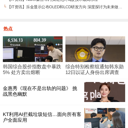
└
【IT资讯】乐金显示公布OLED和LCD研发方向 深度探讨为未来做准备
热点
韩国综合股价指数盘中暴跌
综合特别检察组通知韩东勋
5% 处方卖出熔断
12日以证人身份出席调查
金惠秀《现在不是出轨的问题》 挑
战黑色幽默
KT利用AI拦截垃圾短信…面向所有客
户全面应用