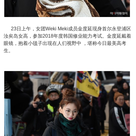
23日上午，女团Weki Meki成员金度延现身首尔永登浦区
汝矣岛女高，参加2018年度韩国修业能力考试。金度延戴着
眼镜，抱着小毯子出现在人们视野中 ，堪称今日最美高考
生。