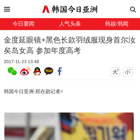
今日要闻
人气头条
韩娱/韩闻
金度延眼镜+黑色长款羽绒服现身首尔汝
矣岛女高 参加年度高考
2017-11-23 13:48
韩国今日亚洲-郑在勋记者=