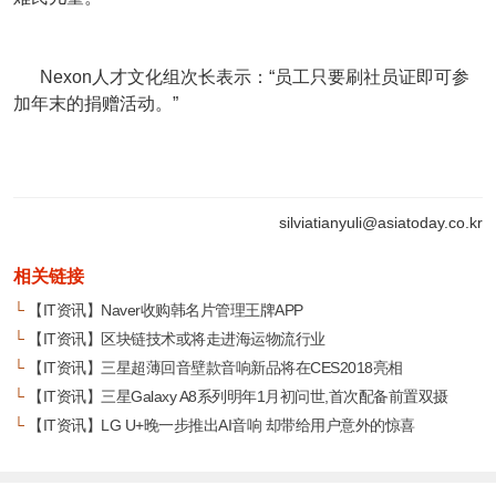
Nexon人才文化组次长表示：“员工只要刷社员证即可参
加年末的捐赠活动。”
silviatianyuli@asiatoday.co.kr
相关链接
└
【IT资讯】Naver收购韩名片管理王牌APP
└
【IT资讯】区块链技术或将走进海运物流行业
└
【IT资讯】三星超薄回音壁款音响新品将在CES2018亮相
└
【IT资讯】三星Galaxy A8系列明年1月初问世,首次配备前置双摄
└
【IT资讯】LG U+晚一步推出AI音响 却带给用户意外的惊喜