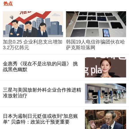
热点
加息0.25 企业利息支出增加
韩国19人电信诈骗团伙在哈
3.2万亿韩元
萨克斯坦落网
金惠秀《现在不是出轨的问题》 挑
战黑色幽默
三星与美国放射外科企业合作推进精
准放射治疗
日本为遏制日元贬值或收到“加息账
单” 贝森特：政策比干预更重要