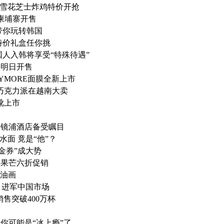
HC雪花芝士炸鸡特价开抢
酒柬埔寨开售
带你玩转韩国
特价礼盒任你挑
人入韩将享受“特殊待遇”
堡明日开售
RRYMORE面膜全新上市
友巧克力派在越南大卖
丁靴上市
岸镜浦酒店备受瞩目
面 竟是“他”？
金券”成大势
苹果芒六折促销
赏油画
 进军中国市场
售突破400万杯
你可能是“冰上瘾”了