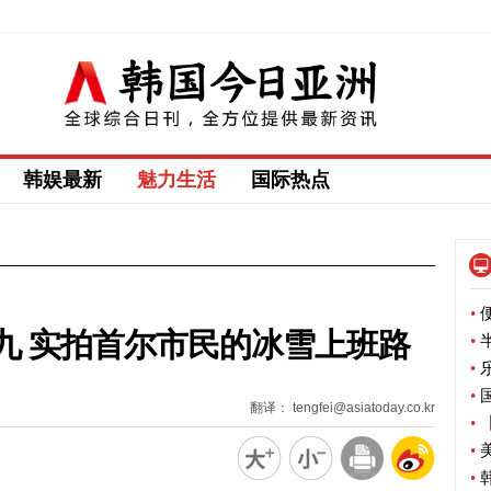
韩娱最新
魅力生活
国际热点
•
便
九 实拍首尔市民的冰雪上班路
•
半
•
乐
•
国
翻译： tengfei@asiatoday.co.kr
•
【
•
美
•
韩