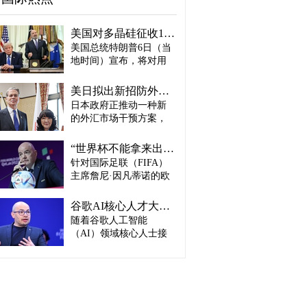
美国对多晶硅征收15%关税…遏制中国供应链
美国总统特朗普6日（当
地时间）宣布，将对用
于半导体和太阳能电池
板的核心材料多晶硅产
美日拟出新招防外汇干预“弹药耗尽”：不卖美债 借美元买入日元
品征收15%关税，并设定
日本政府正推动一种新
最低价格。 据《华尔街
的外汇市场干预方案，
日报》（WSJ）等媒体报
即不出售所持美国国
道，特朗普当天在美国
债，而是从美国联邦储
华盛顿特区白宫签署公
“世界杯不能拿来出售”…欧洲足坛向因凡蒂诺亮剑
备委员会（Fed·美联储）
告，对太阳能相关材料
针对国际足联（FIFA）
借入美元，再买入日
及设备进口产品征收15%
主席詹尼·因凡蒂诺的欧
元。此举既可打乱投机
关税。 该措施将于12月4
洲足坛反弹，已从要求
势力对日本干预资金即
日起生效，承诺在美国
撤回政策升级为一场撼
将耗尽的预期，也能让
谷歌AI核心人才大量离职...Alphabet大规模调整管理层
建设制造设施的企业可
动FIFA权力结构的斗
美国避免因日本抛售美
随着谷歌人工智能
以申请关税豁免。 此
争。尽管因凡蒂诺已放
债而导致利率上升。若
外，美国还将设定太阳
（AI）领域核心人士接
弃将世界杯等FIFA重大
日元转强，将有利于韩
能组件最低价格，禁止
连离职，母公司Alphabet
赛事的商业权益转让给
国出口企业恢复价格竞
低于一定价格水平的产
启动大规模领导层调
私人资本的计划，但欧
争力，但日本设备、材
品进口。 最低进口价格
整。据路透社、彭博社
洲足球协会联盟
料进口成本以及赴日旅
分别为：多晶硅每公斤
等主要外媒5日（当地时
（UEFA）仍没有放下抵
游费用可能上涨。 据
21美元、太阳能铸锭及
间）报道。 据外媒报
制FIFA赛事这一张牌。
《读卖新闻》7日报道，