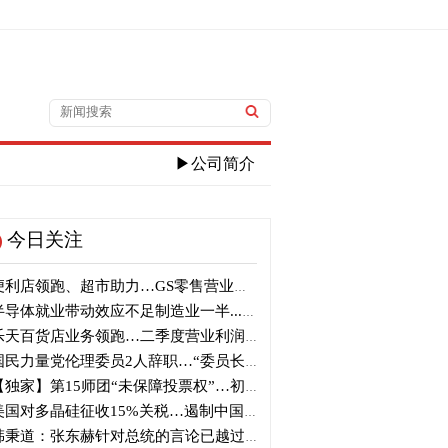
▶公司简介
今日关注
利店领跑、超市助力…GS零售营业利润近1100亿韩元
导体就业带动效应不足制造业一半...就业增加仅10万人
天百货店业务领跑…二季度营业利润大增121%
民力量党伦理委员2人辞职…“委员长也应辞职”
独家】第15师团“未保障投票权”…初级军官恐遭训斥“自行漏报”
国对多晶硅征收15%关税…遏制中国供应链
秉道：张东赫针对总统的言论已越过底线…恶意歪曲