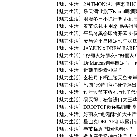
【魅力生活】2月TMON限时特惠 B
【魅力生活】乐天酒业旗下Kloud啤
【魅力生活】浪漫冬日不惧严寒 我们
【魅力生活】春节送礼不用愁 易买得
【魅力生活】平昌冬奥会即将开幕 外国
【魅力生活】麦当劳平昌限定韩牛汉
【魅力生活】JAYJUN x DREW BA
【魅力生活】“好丽友好朋友~”好丽
【魅力生活】Dr.Martens狗年限定马
【魅力生活】近期电影看神马？！
【魅力生活】玄松月下榻江陵天空海
【魅力生活】韩国“比特币姐”身份浮出水
【魅力生活】过年过节不收礼 “电子代
【魅力生活】易买得，秘鲁进口大王
【魅力生活】DROPTOP邀你喝咖啡 
【魅力生活】好丽友“龟壳酥”扩大生产
【魅力生活】星巴克DECAF咖啡累计销
【魅力生活】春节临近 韩国也春运？
【魅力生活】数九寒天坚持点冰美式？