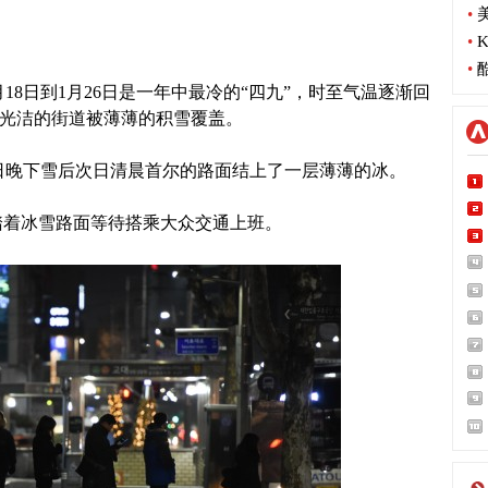
•
美
•
K
•
酷
18日到1月26日是一年中最冷的“四九”，时至气温逐渐回
本光洁的街道被薄薄的积雪覆盖。
日晚下雪后次日清晨首尔的路面结上了一层薄薄的冰。
踏着冰雪路面等待搭乘大众交通上班。