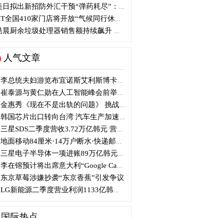
日拟出新招防外汇干预“弹药耗尽”：不卖美债 借美元买入日元
T全国410家门店将开放“气候同行休息站”
晨厨余垃圾处理器销售额持续飙升 环比增长356%
人气文章
李总统夫妇游览布宜诺斯艾利斯博卡区后启程赴德
崔泰源与黄仁勋在人工智能峰会前举行晚宴会谈
金惠秀《现在不是出轨的问题》 挑战黑色幽默
韩国芯片出口转向台湾 汽车生产加速本地化美国
三星SDS二季度营收3.72万亿韩元 营业利润2318亿韩元
地面移动84厘米·14万户断水·快递邮政停摆...熊本陷入瘫痪
三星电子半导体一项进账89万亿韩元....刷新最高季度业绩
李在镕预计将出席意大利“Google Camp” 加快AI合作
东京草莓涉嫌抄袭“东京香蕉”引发争议
LG新能源二季度营业利润1133亿韩元 同比下降77%
国际热点