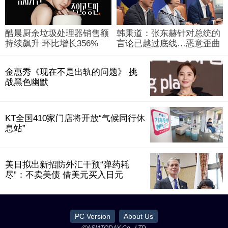
酷晨厨余垃圾处理器销售额
韩秉道：张东赫针对总统的
持续飙升 环比增长356%
言论已越过底线…恶意歪曲
金惠秀《现在不是出轨的问题》 挑
战黑色幽默
KT全国410家门店将开放“气候同行休
息站”
美日拟出新招防外汇干预“弹药耗
尽”：不卖美债 借美元买入日元
PC Version
About Us