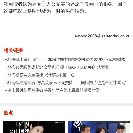
漫画读者认为男女主人公完美的还原了漫画中的形象，因而
这部电影上映时也成为一时的热门话题。
among2008@asiatoday.co.kr
相关链接
└
朴海镇出道11周年……和粉丝团共同捐赠中国沙漠地区6250棵树木
└
朴海镇无暇陶瓷肌让女星也汗颜《MAN TO MAN》杀青宴
└
朴海镇获网友票选出“冷都美男”第一名
└
朴海镇澄清流言“与高英泰私下无交情……同框照片也是最近才看到”
└
史上最帅仙贝朴海镇获得年度有线电视最佳演员大赏
热点