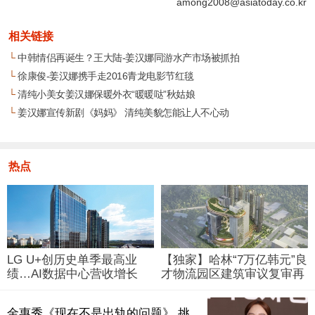
among2008@asiatoday.co.kr
相关链接
└
中韩情侣再诞生？王大陆-姜汉娜同游水产市场被抓拍
└
徐康俊-姜汉娜携手走2016青龙电影节红毯
└
清纯小美女姜汉娜保暖外衣“暖暖哒”秋姑娘
└
姜汉娜宣传新剧《妈妈》 清纯美貌怎能让人不心动
热点
LG U+创历史单季最高业
【独家】哈林“7万亿韩元”良
绩…AI数据中心营收增长
才物流园区建筑审议复审再
29%
被“打回”
金惠秀《现在不是出轨的问题》 挑