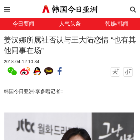
今日要闻
人气头条
韩娱/韩闻
姜汉娜所属社否认与王大陆恋情 “也有其
他同事在场”
2018-04-12 10:34
韩国今日亚洲-李多暳记者=