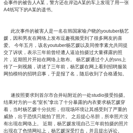
会事件的被告人A某，警方还在岸边A某的车上发现了用一张
A4纸写下的A某的遗书。
此次事件的被害人是一名在韩国家喻户晓的youtuber杨艺
媛，因和男友在网络上发布逗趣视频受到了很多网友的喜
爱。 今年五月，该名youtuber杨艺媛以及同僚李素允共同提
交了诉状，表示三年前曾经遭人逼迫拍摄过大量裸露的照
片，近期照片开始在网络上散布。 杨艺媛通过个人的sns上
传了一则视频，讲述了三年前，杨艺媛在网上看到招聘服装
网拍模特的招聘启事，于是报了名，随后收到了合格通知。
遂按照要求到首尔市合井站附近的一处studio接受拍摄。
结果对方的一名“室长”拿出了十分暴露的内衣要求杨艺媛穿
着，当时杨艺媛十分抗拒，但现场环境让其感受到了严重的
威胁，出于恐惧只能拍了照片。 之后提心吊胆，所幸照片没
有出现在网络上。 近期，杨艺媛发现自己三年前拍摄的照片
出现在了色情网站上，杨艺媛深受打击，并且提出诉讼。