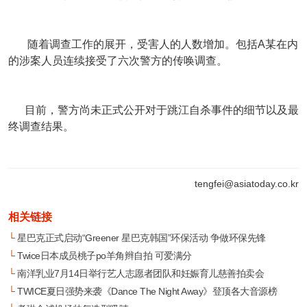
随着调查工作的展开，受害人的人数增加。包括A某在内
的涉案人员连续接受了六次警方的传唤调查。
目前，警方尚未正式公开对于跳江自杀事件的细节以及最
终调查结果。
tengfei@asiatoday.co.kr
相关链接
└
星巴克正式启动“Greener 星巴克韩国”环保活动 争做环保先锋
└
Twice日本成员桃子po羊角辫自拍 可爱满分
└
南洋乳业7月14日举行艺人志愿者团队和妊娠育儿慈善拍卖会
└
TWICE夏日强势来袭《Dance The Night Away》登顶各大音源榜