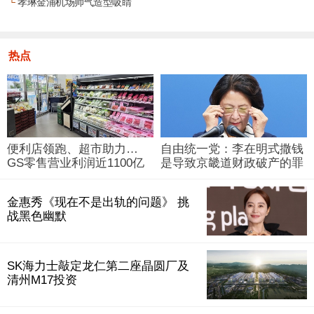
└
孝琳金浦机场帅气造型吸睛
热点
便利店领跑、超市助力…
自由统一党：李在明式撒钱
GS零售营业利润近1100亿
是导致京畿道财政破产的罪
韩元
魁祸首
金惠秀《现在不是出轨的问题》 挑
战黑色幽默
SK海力士敲定龙仁第二座晶圆厂及
清州M17投资