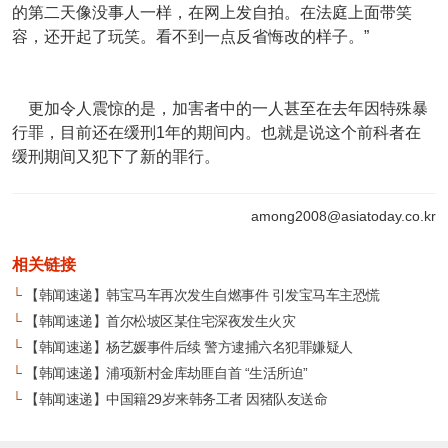
的第二天像没事人一样，在网上发自拍。在法庭上面带笑
容，还开起了玩笑。看不到一点反省悔改的样子。”
更加令人震惊的是，加害者中的一人甚至在去年因特殊暴
行罪，目前还在缓刑1年的期间内。也就是说这个前科者在
缓刑期间又犯下了新的罪行。
among2008@asiatoday.co.kr
相关链接
└
【韩闻速递】韩宝马车再次发生自燃事件 引发宝马车主恐慌
└
【韩闻速递】首尔松坡区某住宅深夜发生火灾
└
【韩闻速递】杨艺媛事件后续 警方逮捕六名犯罪嫌疑人
└
【韩闻速递】浦项新村金库劫匪自首 “生活所迫”
└
【韩闻速递】中国籍29岁来韩务工者 因猪队友送命