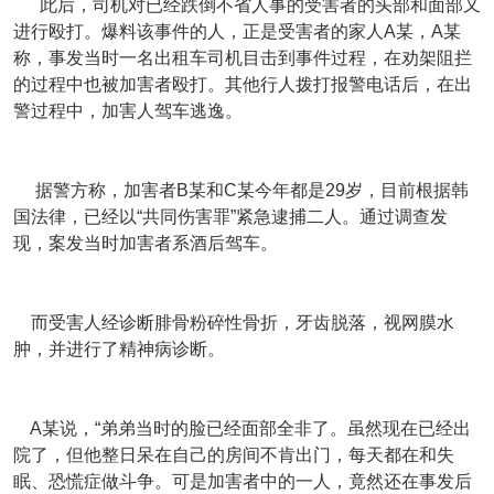
此后，司机对已经跌倒不省人事的受害者的头部和面部又
进行殴打。爆料该事件的人，正是受害者的家人A某，A某
称，事发当时一名出租车司机目击到事件过程，在劝架阻拦
的过程中也被加害者殴打。其他行人拨打报警电话后，在出
警过程中，加害人驾车逃逸。
据警方称，加害者B某和C某今年都是29岁，目前根据韩
国法律，已经以“共同伤害罪”紧急逮捕二人。通过调查发
现，案发当时加害者系酒后驾车。
而受害人经诊断腓骨粉碎性骨折，牙齿脱落，视网膜水
肿，并进行了精神病诊断。
A某说，“弟弟当时的脸已经面部全非了。虽然现在已经出
院了，但他整日呆在自己的房间不肯出门，每天都在和失
眠、恐慌症做斗争。可是加害者中的一人，竟然还在事发后