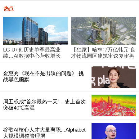
热点
LG U+创历史单季最高业
【独家】哈林“7万亿韩元”良
绩…AI数据中心营收增长
才物流园区建筑审议复审再
29%
被“打回”
金惠秀《现在不是出轨的问题》 挑
战黑色幽默
周五或成“首尔最热一天”…史上首次
突破40℃高温
谷歌AI核心人才大量离职...Alphabet
大规模调整管理层