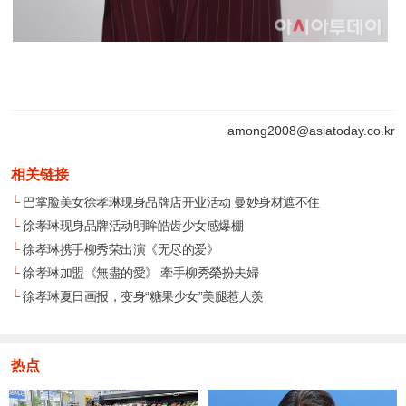
among2008@asiatoday.co.kr
相关链接
└
巴掌脸美女徐孝琳现身品牌店开业活动 曼妙身材遮不住
└
徐孝琳现身品牌活动明眸皓齿少女感爆棚
└
徐孝琳携手柳秀荣出演《无尽的爱》
└
徐孝琳加盟《無盡的愛》 牽手柳秀榮扮夫婦
└
徐孝琳夏日画报，变身“糖果少女”美腿惹人羡
热点