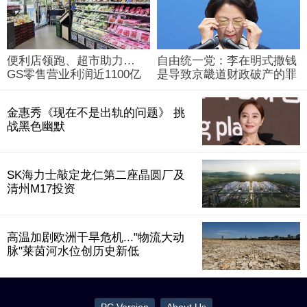
便利店领跑、超市助力…
自由统一党：李在明式撒钱
GS零售营业利润近1100亿
是导致京畿道财政破产的罪
韩元
魁祸首
金惠秀《现在不是出轨的问题》 挑
战黑色幽默
SK海力士敲定龙仁第二座晶圆厂及
清州M17投资
高温加剧欧洲干旱危机..."物流大动
脉"莱茵河水位创历史新低