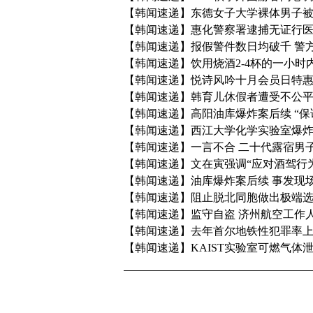
【韩闻速递】东德女子大学裸体男子
【韩闻速递】惠化警察署逮捕无证行
【韩闻速递】报假警件数日均破千 警
【韩闻速递】饮用烧酒2-4杯的一小
【韩闻速递】悦诗风吟十月会员日特
【韩闻速递】韩育儿休假者遭受不公平
【韩闻速递】高阳油库爆炸案后续 “保
【韩闻速递】西江大学化学实验室爆炸
【韩闻速递】一言不合 二十代露宿男
【韩闻速递】文在寅强调“应对酒驾行
【韩闻速递】油库爆炸案后续 事发现
【韩闻速递】阻止脱北同胞做出极端选
【韩闻速递】监守自盗 济州航空工作
【韩闻速递】去年首尔地铁性犯罪率上
【韩闻速递】KAIST实验室可燃气体