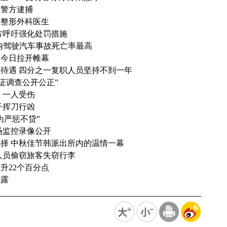
被警方逮捕
医整形外科医生
方呼吁强化处罚措施
时内驾驶汽车事故死亡率最高
惠今日拉开帷幕
待遇 四分之一复职人员坚持不到一年
证调查公开公正”
 一人受伤
子挥刀行凶
为严惩不贷”
场监控录像公开
择 中秋佳节韩派出所内的温情一幕
人员偷窃旅客失窃行李
升22个百分点
泄露