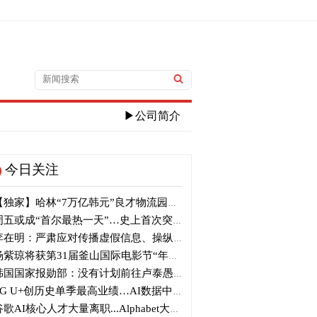
▶公司简介
今日关注
独家】哈林“7万亿韩元”良才物流园区建筑审议复审再被“打回”
五或成“首尔最热一天”…史上首次突破40℃高温
在明：严肃应对传播虚假信息、操纵信息行为
紫琼将获第31届釜山国际电影节“年度亚洲电影人奖”
国国家报勋部：没有计划前往卢泰愚墓地参拜
G U+创历史单季最高业绩…AI数据中心营收增长29%
歌AI核心人才大量离职...Alphabet大规模调整管理层