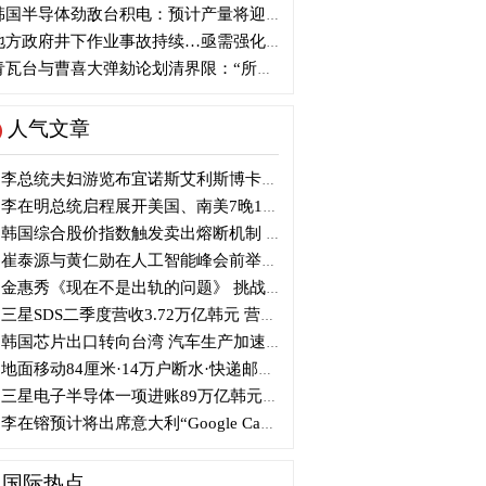
国半导体劲敌台积电：预计产量将迎爆发式增长
方政府井下作业事故持续…亟需强化安全管理措施
瓦台与曹喜大弹劾论划清界限：“所谓认同并非事实”
人气文章
李总统夫妇游览布宜诺斯艾利斯博卡区后启程赴德
李在明总统启程展开美国、南美7晚11天访问
韩国综合股价指数触发卖出熔断机制 半导体股领跌
崔泰源与黄仁勋在人工智能峰会前举行晚宴会谈
金惠秀《现在不是出轨的问题》 挑战黑色幽默
三星SDS二季度营收3.72万亿韩元 营业利润2318亿韩元
韩国芯片出口转向台湾 汽车生产加速本地化美国
地面移动84厘米·14万户断水·快递邮政停摆...熊本陷入瘫痪
三星电子半导体一项进账89万亿韩元....刷新最高季度业绩
李在镕预计将出席意大利“Google Camp” 加快AI合作
国际热点