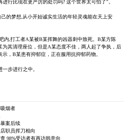
再进行比现在更严厉的处罚吗? 这个世界太可怕了"。
己的梦想,从小开始诚实生活的年轻灵魂能在天上安
内,打工者A某被B某挥舞的凶器刺中致死。B某方陈
某为其清理座位，但是A某态度不佳，两人起了争执，后
表示，B某患有抑郁症，正在服用抗抑郁药物。
进一步进行之中。
非吸烟者
续
施暴案后续
利店职员挥刀相向
查 98%受访者有再访韩意向