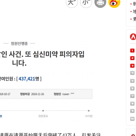
•
韩
•
地
•
青
愿在请愿开始两天后突破了43万人，引发关注。