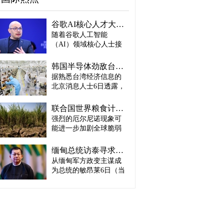
谷歌AI核心人才大量离职...Alphabet大规模调整管理层
随着谷歌人工智能
（AI）领域核心人士接
连离职，母公司Alphabet
启动大规模领导层调
韩国半导体劲敌台积电：预计产量将迎爆发式增长
整。据路透社、彭博社
据熟悉台湾经济信息的
等主要外媒5日（当地时
北京消息人士6日透露，
间）报道。 据外媒报
预计台积电取得这一生
道，实际上主导谷歌AI
产成绩，主要得益于英
战略设计的高级科学家
联合国世界粮食计划署：饥饿人口将增加4900万人
伟达、AMD、博通等主
杰夫·迪恩结束27年谷歌
强烈的厄尔尼诺现象可
要客户强劲的订单需
职业生涯，与桑杰·格马
能进一步加剧全球脆弱
求。因此，台积电预计
瓦特、奥里奥尔·维尼亚
地区粮食危机的担忧正
将加快工厂建设，以满
斯、郭玉乐等人共同创
在升温。 据路透社报
足不断增长的市场需
缅甸总统访泰寻求合法性…泰国谋求“重新接触”
办了新兴初创企业
道，联合国世界粮食计
求。 实际上，受人工智
从缅甸军方政变主谋成
“Discovery Loop”。 该公
划署（WFP）5日（当地
能（AI）和高性能计算
司以公益企业形式运
为总统的敏昂莱6日（当
时间）发布报告称，到
（HPC）需求强劲增长
营，致力于实现机器学
地时间）将对泰国进行
2027年发生“非常强烈”厄
推动，台积电正在扩大3
习、科学和工程领域的
正式访问。2021年政变
尔尼诺现象的概率为
纳米制程量产规模，并
自动化。谷歌则将通过
后一直被排除在东盟
81%，届时可能有约4900
开始将部分5纳米设备产
投资及提供云计算资源
（ASEAN）舞台之外的
万人新增陷入严重粮食
线改造为3纳米产线。消
等方式与其开展合作。
敏昂莱正在寻求国际社
不安全状态。与目前面
息人士预测，随着台积