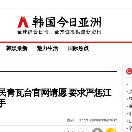
韩娱最新
魅力生活
国际热点
•
【
民青瓦台官网请愿 要求严惩江
•
周
•
李
手
•
杨
•
韩
翻译： tengfei@asiatoday.co.kr
•
L
•
谷