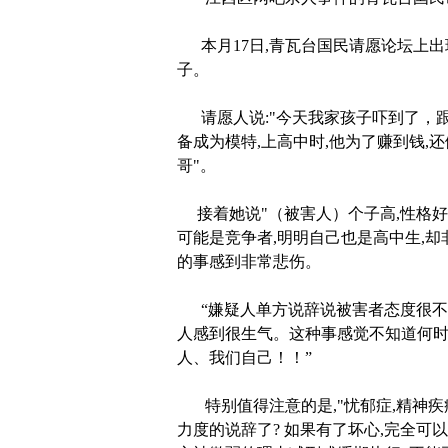
本月17日,青瓦台国民请愿论坛上出
子。
请愿人说:"今天我家孩子吓到了，跟我
备成为模特,上高中时,他为了赚到钱,
哥"。
接着她说"（被害人）个子高,性格好,
可能是竞争者,明明自己也是高中生,
的事感到非常悲伤。
“嫌疑人单方说辞说被害者态度很不
人感到很生气。这种事感觉不知道何
人、我们自己！！”
特别值得注意的是,"忧郁症,精神疾
力度的说辞了? 如果有了坏心,完全可