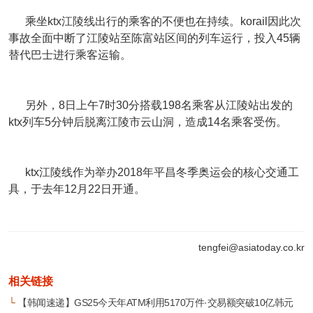
乘坐ktx江陵线出行的乘客的不便也在持续。korail因此次
事故全面中断了江陵站至陈富站区间的列车运行，投入45辆
替代巴士进行乘客运输。
另外，8日上午7时30分搭载198名乘客从江陵站出发的
ktx列车5分钟后脱离江陵市云山洞，造成14名乘客受伤。
ktx江陵线作为举办2018年平昌冬季奥运会的核心交通工
具，于去年12月22日开通。
tengfei@asiatoday.co.kr
相关链接
└
【韩闻速递】GS25今天年ATM利用5170万件·交易额突破10亿韩元