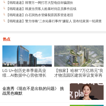
└
【韩闻速递】韩警方一网打尽大型电信诈骗团伙
└
【韩闻速递】韩麦当劳客人粗暴对待店员事件后续
└
【韩闻速递】白石洞热水管爆裂原因系管道老旧
└
【韩闻速递】警方传唤“二水站暴行事件”嫌疑人 宣布结束第一轮调查
热点
LG U+创历史单季最高业
【独家】哈林“7万亿韩元”良
绩…AI数据中心营收增长
才物流园区建筑审议复审再
29%
被“打回”
金惠秀《现在不是出轨的问题》 挑
战黑色幽默