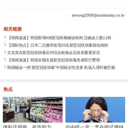
among2008@asiatoday.co.kr
相关链接
└
【韩闻速递】韩国新增4例新冠病毒确诊病例 总确诊人数11例
└
【国际热点】日本二次撤侨发现26名新型冠状病毒疑似病例
└
文在寅在新型冠状病毒应对综合检验会议发表重要讲话
└
【韩闻速递】韩国全额支援新型冠状病毒患者医疗费用
└
韩国确诊一例“新型冠状病毒”中国籍女性患者 机场入境时被拦截
热点
便利店领跑、超市助力…
自由统一党：李在明式撒钱