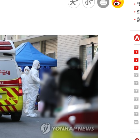
•
"
•
S
•
魏