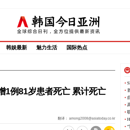
韩娱最新
魅力生活
国际热点
•
S
1例81岁患者死亡 累计死亡
•
首
•
自
•
高
•
联
翻译： among2008@asiatoday.co.kr
•
H
•
"