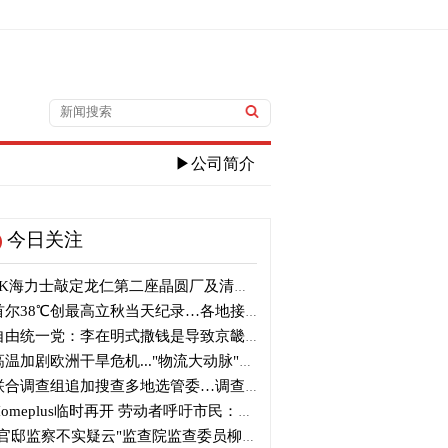
▶公司简介
今日关注
K海力士敲定龙仁第二座晶圆厂及清州M17投资
尔38℃创最高立秋当天纪录…各地接连刷新高温纪录
由统一党：李在明式撒钱是导致京畿道财政破产的罪魁祸首
温加剧欧洲干旱危机..."物流大动脉"莱茵河水位创历史新低
合调查组追加搜查多地选管委…调查“篡改统计数据”事件
omeplus临时再开 劳动者呼吁市民：请多光临
官邸监察不实疑云"监查院监查委员柳炳浩被批捕起诉