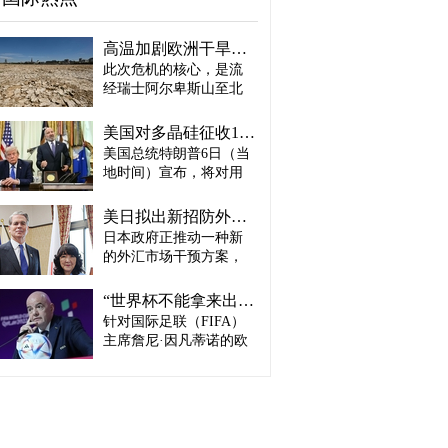
高温加剧欧洲干旱危机..."物流大动脉"莱茵河水位创历史新低
此次危机的核心，是流
经瑞士阿尔卑斯山至北
海、横贯6国的莱茵河
——这条支撑欧洲全域
美国对多晶硅征收15%关税…遏制中国供应链
贸易与产业的核心水
美国总统特朗普6日（当
路，每年经此运输的船
地时间）宣布，将对用
只与货物达数千艘、数
于半导体和太阳能电池
百万吨。 本周莱茵河水
板的核心材料多晶硅产
位已跌至1880年开始官
美日拟出新招防外汇干预“弹药耗尽”：不卖美债 借美元买入日元
品征收15%关税，并设定
方观测以来的最低水
日本政府正推动一种新
最低价格。 据《华尔街
平，由此导致供应链受
的外汇市场干预方案，
日报》（WSJ）等媒体报
阻、运输成本上涨，部
即不出售所持美国国
道，特朗普当天在美国
分企业已在检讨削减产
债，而是从美国联邦储
华盛顿特区白宫签署公
“世界杯不能拿来出售”…欧洲足坛向因凡蒂诺亮剑
量。 在莱茵河流经的德
备委员会（Fed·美联储）
告，对太阳能相关材料
针对国际足联（FIFA）
国杜伊斯堡，河流部分
借入美元，再买入日
及设备进口产品征收15%
河段水深已浅至约1.2
主席詹尼·因凡蒂诺的欧
元。此举既可打乱投机
关税。 该措施将于12月4
米，大型船舶所载货物
洲足坛反弹，已从要求
势力对日本干预资金即
日起生效，承诺在美国
不得不转移至小型船
撤回政策升级为一场撼
将耗尽的预期，也能让
建设制造设施的企业可
只、铁路或卡车运输。
动FIFA权力结构的斗
美国避免因日本抛售美
以申请关税豁免。 此
部分船只为确保安全航
争。尽管因凡蒂诺已放
债而导致利率上升。若
外，美国还将设定太阳
行，甚至卸下了多达三
弃将世界杯等FIFA重大
日元转强，将有利于韩
能组件最低价格，禁止