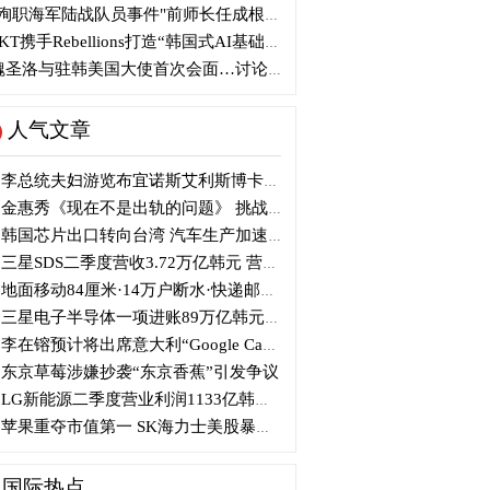
殉职海军陆战队员事件"前师长任成根被判3年
KT携手Rebellions打造“韩国式AI基础设施”
圣洛与驻韩美国大使首次会面…讨论韩美关系
人气文章
李总统夫妇游览布宜诺斯艾利斯博卡区后启程赴德
金惠秀《现在不是出轨的问题》 挑战黑色幽默
韩国芯片出口转向台湾 汽车生产加速本地化美国
三星SDS二季度营收3.72万亿韩元 营业利润2318亿韩元
地面移动84厘米·14万户断水·快递邮政停摆...熊本陷入瘫痪
三星电子半导体一项进账89万亿韩元....刷新最高季度业绩
李在镕预计将出席意大利“Google Camp” 加快AI合作
东京草莓涉嫌抄袭“东京香蕉”引发争议
LG新能源二季度营业利润1133亿韩元 同比下降77%
苹果重夺市值第一 SK海力士美股暴跌...AI与中国扩产加剧芯片变数
国际热点