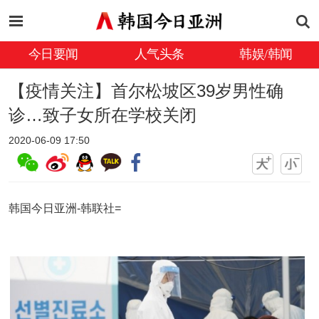
今日要闻
人气头条
韩娱/韩闻
【疫情关注】首尔松坡区39岁男性确
诊…致子女所在学校关闭
2020-06-09 17:50
韩国今日亚洲-韩联社=