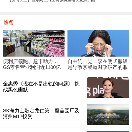
热点
便利店领跑、超市助力…
自由统一党：李在明式撒钱
GS零售营业利润近1100亿
是导致京畿道财政破产的罪
韩元
魁祸首
金惠秀《现在不是出轨的问题》 挑
战黑色幽默
SK海力士敲定龙仁第二座晶圆厂及
清州M17投资