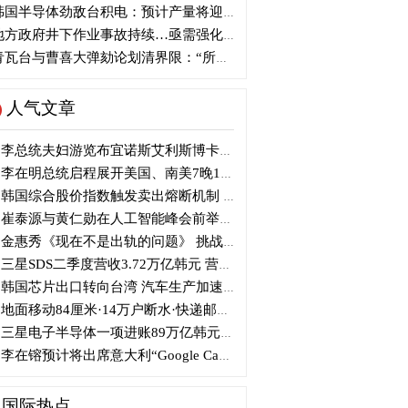
国半导体劲敌台积电：预计产量将迎爆发式增长
方政府井下作业事故持续…亟需强化安全管理措施
瓦台与曹喜大弹劾论划清界限：“所谓认同并非事实”
人气文章
李总统夫妇游览布宜诺斯艾利斯博卡区后启程赴德
李在明总统启程展开美国、南美7晚11天访问
韩国综合股价指数触发卖出熔断机制 半导体股领跌
崔泰源与黄仁勋在人工智能峰会前举行晚宴会谈
金惠秀《现在不是出轨的问题》 挑战黑色幽默
三星SDS二季度营收3.72万亿韩元 营业利润2318亿韩元
韩国芯片出口转向台湾 汽车生产加速本地化美国
地面移动84厘米·14万户断水·快递邮政停摆...熊本陷入瘫痪
三星电子半导体一项进账89万亿韩元....刷新最高季度业绩
李在镕预计将出席意大利“Google Camp” 加快AI合作
国际热点