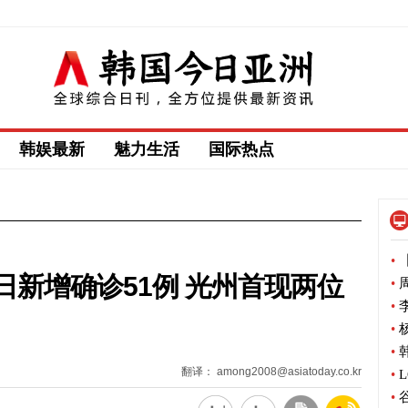
韩娱最新
魅力生活
国际热点
•
【
新增确诊51例 光州首现两位
•
周
•
李
•
杨
•
韩
翻译： among2008@asiatoday.co.kr
•
L
•
谷