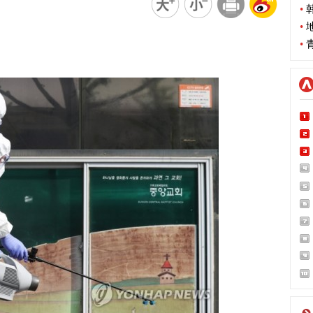
•
韩
•
地
•
青