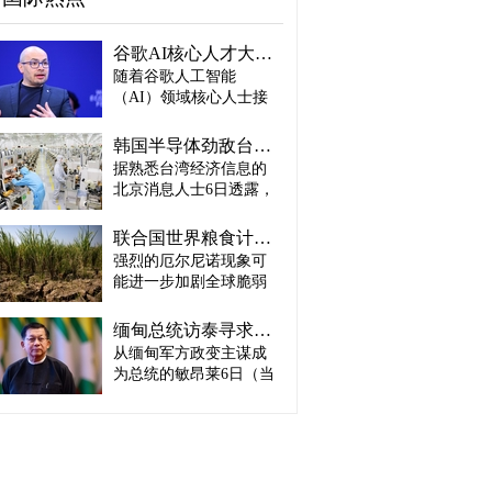
谷歌AI核心人才大量离职...Alphabet大规模调整管理层
随着谷歌人工智能
（AI）领域核心人士接
连离职，母公司Alphabet
启动大规模领导层调
韩国半导体劲敌台积电：预计产量将迎爆发式增长
整。据路透社、彭博社
据熟悉台湾经济信息的
等主要外媒5日（当地时
北京消息人士6日透露，
间）报道。 据外媒报
预计台积电取得这一生
道，实际上主导谷歌AI
产成绩，主要得益于英
战略设计的高级科学家
联合国世界粮食计划署：饥饿人口将增加4900万人
伟达、AMD、博通等主
杰夫·迪恩结束27年谷歌
强烈的厄尔尼诺现象可
要客户强劲的订单需
职业生涯，与桑杰·格马
能进一步加剧全球脆弱
求。因此，台积电预计
瓦特、奥里奥尔·维尼亚
地区粮食危机的担忧正
将加快工厂建设，以满
斯、郭玉乐等人共同创
在升温。 据路透社报
足不断增长的市场需
缅甸总统访泰寻求合法性…泰国谋求“重新接触”
办了新兴初创企业
道，联合国世界粮食计
求。 实际上，受人工智
从缅甸军方政变主谋成
“Discovery Loop”。 该公
划署（WFP）5日（当地
能（AI）和高性能计算
司以公益企业形式运
为总统的敏昂莱6日（当
时间）发布报告称，到
（HPC）需求强劲增长
营，致力于实现机器学
地时间）将对泰国进行
2027年发生“非常强烈”厄
推动，台积电正在扩大3
习、科学和工程领域的
正式访问。2021年政变
尔尼诺现象的概率为
纳米制程量产规模，并
自动化。谷歌则将通过
后一直被排除在东盟
81%，届时可能有约4900
开始将部分5纳米设备产
投资及提供云计算资源
（ASEAN）舞台之外的
万人新增陷入严重粮食
线改造为3纳米产线。消
等方式与其开展合作。
敏昂莱正在寻求国际社
不安全状态。与目前面
息人士预测，随着台积