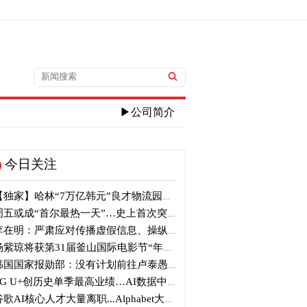
▶公司简介
今日关注
独家】哈林“7万亿韩元”良才物流园区建筑审议复审再被“打回”
五或成“首尔最热一天”…史上首次突破40℃高温
在明：严肃应对传播虚假信息、操纵信息行为
紫琼将获第31届釜山国际电影节“年度亚洲电影人奖”
国国家报勋部：没有计划前往卢泰愚墓地参拜
G U+创历史单季最高业绩…AI数据中心营收增长29%
歌AI核心人才大量离职...Alphabet大规模调整管理层