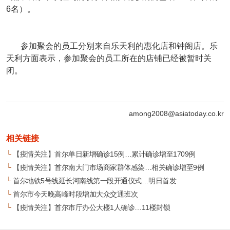
6名）。
参加聚会的员工分别来自乐天利的惠化店和钟阁店。乐
天利方面表示，参加聚会的员工所在的店铺已经被暂时关
闭。
among2008@asiatoday.co.kr
相关链接
└
【疫情关注】首尔单日新增确诊15例…累计确诊增至1709例
└
【疫情关注】首尔南大门市场商家群体感染…相关确诊增至9例
└
首尔地铁5号线延长河南线第一段开通仪式…明日首发
└
首尔市今天晚高峰时段增加大众交通班次
└
【疫情关注】首尔市厅办公大楼1人确诊…11楼封锁