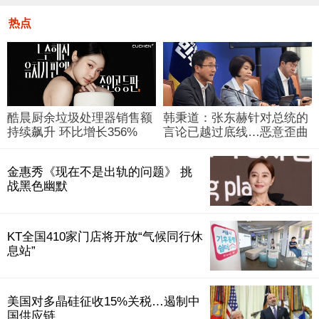
热点
酷晨厨余垃圾处理器销售额
韩秉道：张东赫针对总统的
持续飙升 环比增长356%
言论已越过底线…恶意歪曲
金惠秀《现在不是出轨的问题》 挑
战黑色幽默
KT全国410家门店将开放“气候同行休
息站”
美国对多晶硅征收15%关税…遏制中
国供应链