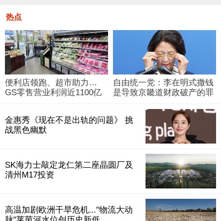
热点
便利店领跑、超市助力…
自由统一党：李在明式撒钱
GS零售营业利润近1100亿
是导致京畿道财政破产的罪
韩元
魁祸首
金惠秀《现在不是出轨的问题》 挑
战黑色幽默
SK海力士敲定龙仁第二座晶圆厂及
清州M17投资
高温加剧欧洲干旱危机..."物流大动
脉"莱茵河水位创历史新低