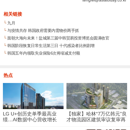
tengfei@asiatoday.co.kr
相关链接
└
九月
└
与疫情共存 韩国政府需要内需物价两手抓
└
面朝大海向未来！盐城第三届中韩贸易投资博览会圆满收官
└
韩国阶段恢复日常生活第三日 十代感染者比例剧增
└
韩国五年内领取失业保险6次将缩减支付额
热点
LG U+创历史单季最高业
【独家】哈林“7万亿韩元”良
绩…AI数据中心营收增长
才物流园区建筑审议复审再
29%
被“打回”