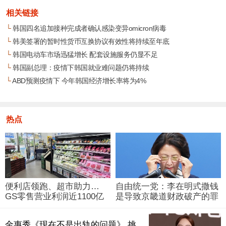
相关链接
└
韩国四名追加接种完成者确认感染变异omicron病毒
└
韩美签署的暂时性货币互换协议有效性将持续至年底
└
韩国电动车市场迅猛增长 配套设施服务仍显不足
└
韩国副总理：疫情下韩国就业难问题仍将持续
└
ABD预测疫情下 今年韩国经济增长率将为4%
热点
便利店领跑、超市助力…
自由统一党：李在明式撒钱
GS零售营业利润近1100亿
是导致京畿道财政破产的罪
韩元
魁祸首
金惠秀《现在不是出轨的问题》 挑