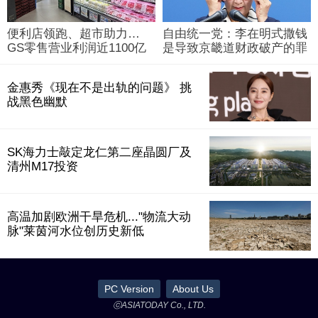
便利店领跑、超市助力…
自由统一党：李在明式撒钱
GS零售营业利润近1100亿
是导致京畿道财政破产的罪
韩元
魁祸首
金惠秀《现在不是出轨的问题》 挑
战黑色幽默
SK海力士敲定龙仁第二座晶圆厂及
清州M17投资
高温加剧欧洲干旱危机..."物流大动
脉"莱茵河水位创历史新低
PC Version
About Us
ⓒASIATODAY Co., LTD.