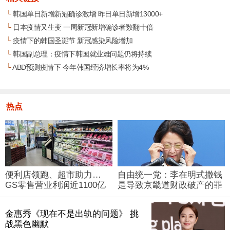
└
韩国单日新增新冠确诊激增 昨日单日新增13000+
└
日本疫情又生变 一周新冠新增确诊者数翻十倍
└
疫情下的韩国圣诞节 新冠感染风险增加
└
韩国副总理：疫情下韩国就业难问题仍将持续
└
ABD预测疫情下 今年韩国经济增长率将为4%
热点
便利店领跑、超市助力…
自由统一党：李在明式撒钱
GS零售营业利润近1100亿
是导致京畿道财政破产的罪
韩元
魁祸首
金惠秀《现在不是出轨的问题》 挑
战黑色幽默