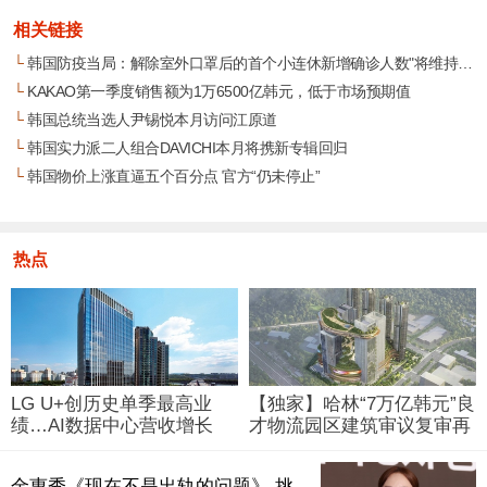
相关链接
└
韩国防疫当局：解除室外口罩后的首个小连休新增确诊人数"将维持减少趋势"
└
KAKAO第一季度销售额为1万6500亿韩元，低于市场预期值
└
韩国总统当选人尹锡悦本月访问江原道
└
韩国实力派二人组合DAVICHI本月将携新专辑回归
└
韩国物价上涨直逼五个百分点 官方“仍未停止”
热点
LG U+创历史单季最高业
【独家】哈林“7万亿韩元”良
绩…AI数据中心营收增长
才物流园区建筑审议复审再
29%
被“打回”
金惠秀《现在不是出轨的问题》 挑