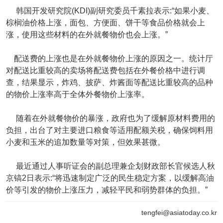
韩国开发研究院(KDI)副研究委员千素拉表示:“如果小麦、
棕榈油价格上涨，面包、方便面、饼干等食品价格就会上
涨，使用这些材料的在外就餐物价也会上涨。”
配送费的上涨也是在外就餐物价上涨的原因之一。统计厅
对配送比重较高的卖场将配送费包括在外餐价格中进行调
查，结果显示，炸鸡、披萨、炸酱面等配送比重较高的品种
的物价上涨率高于全体外餐物价上涨率。
随着在外就餐物价的暴涨，政府也为了缓解原材料费用的
负担，出台了对主要进口粮食等适用配额关税，确保饲料用
小麦和玉米的追加数量等对策，但效果甚微。
最近通过人事听证会的副总理兼企划财政部长官候选人秋
京镐2日表示:“将迅速制定广泛的民生稳定方案，以缓解高油
价等引发的物价上涨压力，减轻平民和弱势群体的负担。”
tengfei@asiatoday.co.kr