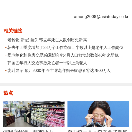
among2008@asiatoday.co.kr
相关链接
└
老龄化·新冠·自杀 韩去年死亡人数创历史新高
└
韩去年四季度增加了38万个工作岗位…半数以上是老年人工作岗位
└
受老龄化和住房交易减缓影响 韩4月人口移动总数创48年来新低
└
韩国去年行人交通事故死亡者一半以上为老人
└
统计显示 预计2030年 全世界老年痴呆症患者将达7800万人
热点