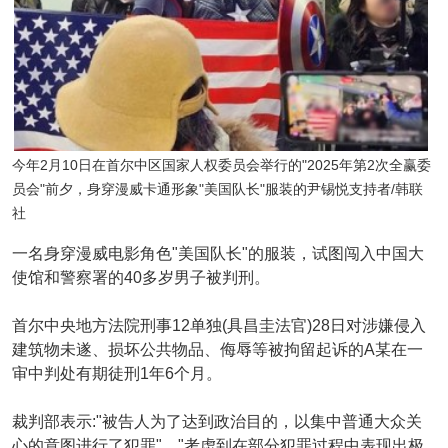
今年2月10日在首尔中区国家人权委员会举行的"2025年第2次全赢委
员会"前夕，身穿漫威卡通形象"美国队长"服装的尹锡悦支持者/韩联
社
一名身穿漫威电影角色"美国队长"的服装，试图闯入中国大
使馆和警察署的40多岁男子被判刑。
首尔中央地方法院刑事12单独(具昌圭法官)28日对涉嫌侵入
建筑物未遂、损坏公共物品、侮辱等被拘留起诉的A某在一
审中判处有期徒刑1年6个月。
裁判部表示:"被告人为了达到政治目的，以集中普通大众关
心的意图进行了犯罪"，"考虑到在部分犯罪过程中表现出极