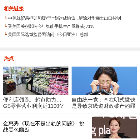
相关链接
└
中美就贸易框架和履行计划达成协议...解除对华稀土出口控制
└
受美国关税影响今年智能手机生产量将减少1%
└
美国国际选举监督团访问《今日亚洲》总部
热点
便利店领跑、超市助力…
自由统一党：李在明式撒钱
GS零售营业利润近1100亿
是导致京畿道财政破产的罪
韩元
魁祸首
金惠秀《现在不是出轨的问题》 挑
战黑色幽默