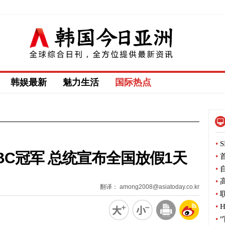
韩娱最新
魅力生活
国际热点
•
S
C冠军 总统宣布全国放假1天
•
首
•
自
•
高
翻译： among2008@asiatoday.co.kr
•
联
•
H
•
"