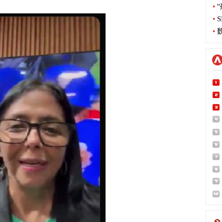
•
"
•
S
•
魏