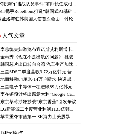
殉职海军陆战队员事件"前师长任成根被判3年
KT携手Rebellions打造“韩国式AI基础设施”
圣洛与驻韩美国大使首次会面…讨论韩美关系
人气文章
李总统夫妇游览布宜诺斯艾利斯博卡区后启程赴德
金惠秀《现在不是出轨的问题》 挑战黑色幽默
韩国芯片出口转向台湾 汽车生产加速本地化美国
三星SDS二季度营收3.72万亿韩元 营业利润2318亿韩元
地面移动84厘米·14万户断水·快递邮政停摆...熊本陷入瘫痪
三星电子半导体一项进账89万亿韩元....刷新最高季度业绩
李在镕预计将出席意大利“Google Camp” 加快AI合作
东京草莓涉嫌抄袭“东京香蕉”引发争议
LG新能源二季度营业利润1133亿韩元 同比下降77%
苹果重夺市值第一 SK海力士美股暴跌...AI与中国扩产加剧芯片变数
国际热点