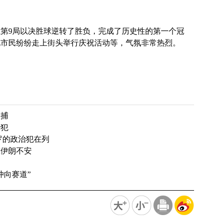
第9局以决胜球逆转了胜负，完成了历史性的第一个冠
地市民纷纷走上街头举行庆祝活动等，气氛非常热烈。
被捕
治犯
杜罗的政治犯在列
重伊朗不安
冲向赛道”