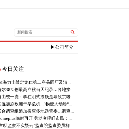
▶公司简介
今日关注
K海力士敲定龙仁第二座晶圆厂及清州M17投资
尔38℃创最高立秋当天纪录…各地接连刷新高温纪录
由统一党：李在明式撒钱是导致京畿道财政破产的罪魁祸首
温加剧欧洲干旱危机..."物流大动脉"莱茵河水位创历史新低
合调查组追加搜查多地选管委…调查“篡改统计数据”事件
omeplus临时再开 劳动者呼吁市民：请多光临
官邸监察不实疑云"监查院监查委员柳炳浩被批捕起诉