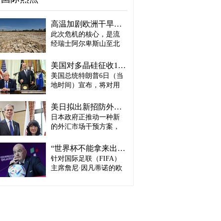
高温加剧欧洲干旱危机..."物流大动脉"莱茵河水位创历史新低
此次危机的核心，是流
经瑞士阿尔卑斯山至北
海、横贯6国的莱茵河
——这条支撑欧洲全域
美国对多晶硅征收15%关税…遏制中国供应链
贸易与产业的核心水
美国总统特朗普6日（当
路，每年经此运输的船
地时间）宣布，将对用
只与货物达数千艘、数
于半导体和太阳能电池
百万吨。 本周莱茵河水
板的核心材料多晶硅产
位已跌至1880年开始官
美日拟出新招防外汇干预“弹药耗尽”：不卖美债 借美元买入日元
品征收15%关税，并设定
方观测以来的最低水
日本政府正推动一种新
最低价格。 据《华尔街
平，由此导致供应链受
的外汇市场干预方案，
日报》（WSJ）等媒体报
阻、运输成本上涨，部
即不出售所持美国国
道，特朗普当天在美国
分企业已在检讨削减产
债，而是从美国联邦储
华盛顿特区白宫签署公
“世界杯不能拿来出售”…欧洲足坛向因凡蒂诺亮剑
量。 在莱茵河流经的德
备委员会（Fed·美联储）
告，对太阳能相关材料
针对国际足联（FIFA）
国杜伊斯堡，河流部分
借入美元，再买入日
及设备进口产品征收15%
河段水深已浅至约1.2
主席詹尼·因凡蒂诺的欧
元。此举既可打乱投机
关税。 该措施将于12月4
米，大型船舶所载货物
洲足坛反弹，已从要求
势力对日本干预资金即
日起生效，承诺在美国
不得不转移至小型船
撤回政策升级为一场撼
将耗尽的预期，也能让
建设制造设施的企业可
只、铁路或卡车运输。
动FIFA权力结构的斗
美国避免因日本抛售美
以申请关税豁免。 此
部分船只为确保安全航
争。尽管因凡蒂诺已放
债而导致利率上升。若
外，美国还将设定太阳
行，甚至卸下了多达三
弃将世界杯等FIFA重大
日元转强，将有利于韩
能组件最低价格，禁止