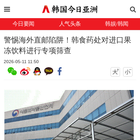
今日要闻
人气头条
韩娱/韩闻
警惕海外直邮陷阱！韩食药处对进口果
冻饮料进行专项筛查
2026-05-11 11:50