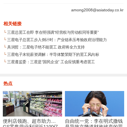
among2008@asiatoday.co.kr
相关链接
└
三星总罢工在即 李在明强调“经营权与劳动权同等重要”
└
三星电子总罢工步入倒计时：产业链承压考验政府治理能力
└
具润哲：三星电子绝不能罢工 政府将全力支持
└
三星电子末轮薪资调解：半导体繁荣期下的罢工风向标
└
三星遵监委：三星是“国民企业” 工会应慎重考虑罢工
热点
便利店领跑、超市助力…
自由统一党：李在明式撒钱
GS零售营业利润近1100亿
是导致京畿道财政破产的罪