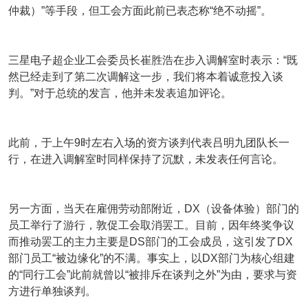
仲裁）”等手段，但工会方面此前已表态称“绝不动摇”。
三星电子超企业工会委员长崔胜浩在步入调解室时表示：“既
然已经走到了第二次调解这一步，我们将本着诚意投入谈
判。”对于总统的发言，他并未发表追加评论。
此前，于上午9时左右入场的资方谈判代表吕明九团队长一
行，在进入调解室时同样保持了沉默，未发表任何言论。
另一方面，当天在雇佣劳动部附近，DX（设备体验）部门的
员工举行了游行，敦促工会取消罢工。目前，因年终奖争议
而推动罢工的主力主要是DS部门的工会成员，这引发了DX
部门员工“被边缘化”的不满。事实上，以DX部门为核心组建
的“同行工会”此前就曾以“被排斥在谈判之外”为由，要求与资
方进行单独谈判。