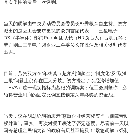
具实质性的最后一次谈判。
当天的调解由中央劳动委员会委员长朴秀根亲自主持。资方
派出的是应工会要求更换的谈判首席代表——三星电子
DS（半导体）部门People团队长（HR负责人）吕明九等；
劳方则由三星电子超企业工会委员长崔胜浩及相关谈判代表
出席。
目前，劳资双方在“年终奖（超额利润奖金）制度化”及“取消
上限”问题上仍存在巨大分歧。资方提出了以经济增加值
（EVA）这一现实指标为基础的调解案；但工会则坚称，必
须将营业利润的固定比例直接锁定为年终奖的资金池。
当天，李在明总统明确表示“尊重企业经营权应当与保障劳动
权并重”，事实上再次对罢工表达了否定态度。尽管前一天以
国务总理金民锡为首的政府高层甚至提及了“紧急调解（强制