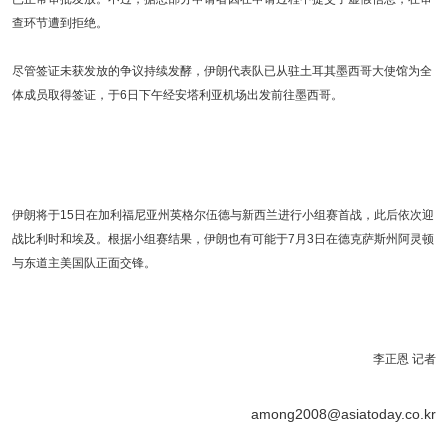
查环节遭到拒绝。
尽管签证未获发放的争议持续发酵，伊朗代表队已从驻土耳其墨西哥大使馆为全
体成员取得签证，于6日下午经安塔利亚机场出发前往墨西哥。
伊朗将于15日在加利福尼亚州英格尔伍德与新西兰进行小组赛首战，此后依次迎
战比利时和埃及。根据小组赛结果，伊朗也有可能于7月3日在德克萨斯州阿灵顿
与东道主美国队正面交锋。
李正恩 记者
among2008@asiatoday.co.kr