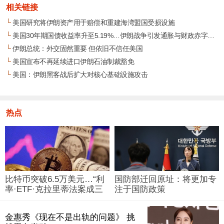
相关链接
└
美国研究将伊朗资产用于赔偿和重建海湾盟国受损设施
└
美国30年期国债收益率升至5.19%…伊朗战争引发通胀与财政赤字忧虑
└
伊朗总统：外交固然重要 但依旧不信任美国
└
美国宣布不再延续进口伊朗石油制裁豁免
└
美国：伊朗黑客战后扩大对核心基础设施攻击
热点
比特币突破6.5万美元…“利
国防部迁回原址：将更加专
率·ETF·克拉里蒂法案成三
注于国防政策
大变量”
金惠秀《现在不是出轨的问题》 挑