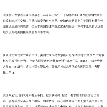
此次签证发放迟滞及拒签事态，与今年2月28日（当地时间）爆发的伊朗战争的
后续影响相互交织，正逐步演变为外交问题。伊朗代表队原定在美国亚利桑那州
图森设立最终训练营，但由于美国签证审查迟迟未能推进，不得不紧急将训练基
地改设至与美国接壤的墨西哥蒂华纳。
伊朗足协通过官方声明主张，美国方面拒绝发放签证是"剥夺国家代表队公平竞争
机会的歧视性行为"。伊朗方面要求包括具有伊斯兰革命卫队（IRGC）服役经历
人员在内的所有申请者均获签证批准，并表示将就此事正式向国际足联（FIFA）
提出申诉。
美国政府官员的表述则有所不同。据美联社6日报道，要求匿名的美国官员表
示，参赛球员全员以及主教练、助理教练、核心训练师等主要支援人员的签证均
已正常审批发放。不过，据悉部分申请者因在申请过程中提交了虚假信息，在审