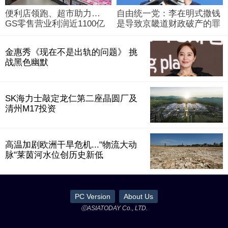
便利店领跑、超市助力…
自由统一党：李在明式撒钱
GS零售营业利润近1100亿
是导致京畿道财政破产的罪
韩元
魁祸首
金惠秀《现在不是出轨的问题》 挑
战黑色幽默
SK海力士敲定龙仁第二座晶圆厂及
清州M17投资
高温加剧欧洲干旱危机..."物流大动
脉"莱茵河水位创历史新低
PC Version
About Us
ⓒASIATODAY Co., LTD.