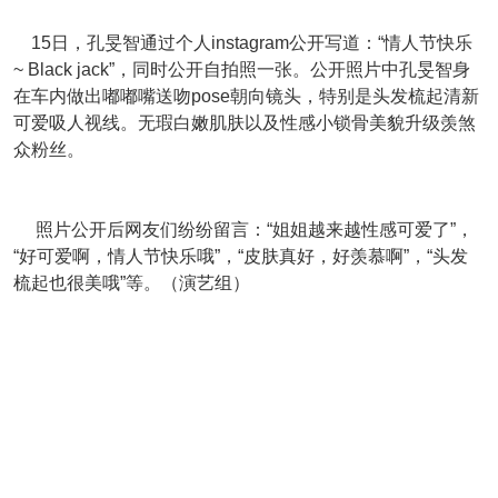
15日，
孔旻智
通过个人instagram公开写道：“情人节快乐
~ Black jack”，同时公开自拍照一张。公开照片中
孔旻智
身
在车内做出嘟嘟嘴送吻pose朝向镜头，特别是头发梳起清新
可爱吸人视线。无瑕白嫩肌肤以及性感小锁骨美貌升级羡煞
众粉丝。
照片公开后网友们纷纷留言：“姐姐越来越性感可爱了”，
“好可爱啊，情人节快乐哦”，“皮肤真好，好羡慕啊”，“头发
梳起也很美哦”等。（演艺组）