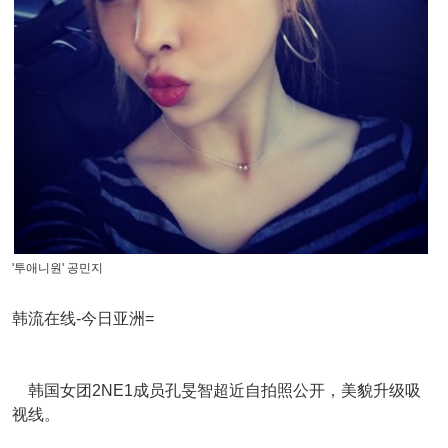
'투애니원' 공민지
韩流在线-今日亚洲=
韩国女团2NE1成员
孔旻智
超近自拍照公开，美貌升级吸
视线。