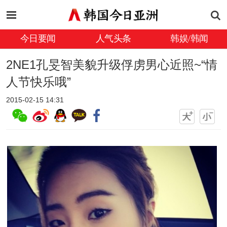
今日要闻
人气头条
韩娱/韩闻
2NE1孔旻智美貌升级俘虏男心近照~“情
人节快乐哦”
2015-02-15 14:31