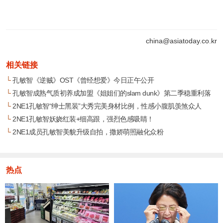
china@asiatoday.co.kr
相关链接
└
孔敏智《逆贼》OST《曾经想爱》今日正午公开
└
孔敏智成熟气质初养成加盟《姐姐们的slam dunk》第二季稳重利落
└
2NE1孔敏智“绅士黑装”大秀完美身材比例，性感小腹肌羡煞众人
└
2NE1孔敏智妖娆红装+细高跟，强烈色感吸睛！
└
2NE1成员孔敏智美貌升级自拍，撒娇萌照融化众粉
热点