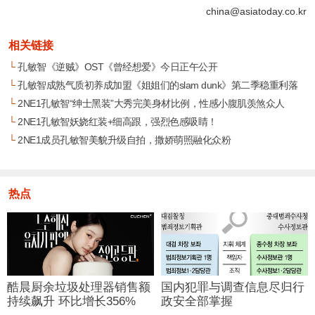
china@asiatoday.co.kr
相关链接
└
孔敏智《逆贼》OST《曾经想爱》今日正午公开
└
孔敏智成熟气质初养成加盟《姐姐们的slam dunk》第二季稳重利落
└
2NE1孔敏智“绅士黑装”大秀完美身材比例，性感小腹肌羡煞众人
└
2NE1孔敏智妖娆红装+细高跟，强烈色感吸睛！
└
2NE1成员孔敏智美貌升级自拍，撒娇萌照融化众粉
热点
酷晨厨余垃圾处理器销售额
国内犯罪与调查信息尽归行
持续飙升 环比增长356%
政安全部掌握