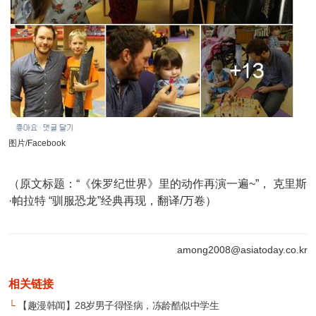
图片/Facebook
（原文标题：“《侏罗纪世界》里的动作再演一遍~”， 克里斯
·帕拉特 “驯服恐龙”经典再现，翻译/万卷）
among2008@asiatoday.co.kr
相关链接
└
【趣漫韩闻】28岁男子得怪病，冻龄酷似中学生