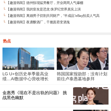
└
【趣漫韩闻】德州惊现猛男餐厅，开业两周人气爆棚
└
【趣漫韩闻】我的室友是恐龙:侏罗纪世界真实上演
└
【趣漫韩闻】离婚男子切割共同财产，“半成品”eBay拍卖人气高
└
【趣漫韩闻】夜袭酿酒厂，干脆面君变酒鬼
热点
LG U+创历史单季最高业
韩国国家报勋部：没有计划
绩…AI数据中心营收增长
前往卢泰愚墓地参拜
29%
金惠秀《现在不是出轨的问题》 挑
战黑色幽默