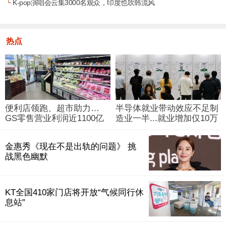
└
K-pop演唱会云集3000名观众，印度也吹韩流风
热点
便利店领跑、超市助力…
半导体就业带动效应不足制
GS零售营业利润近1100亿
造业一半...就业增加仅10万
韩元
人
金惠秀《现在不是出轨的问题》 挑
战黑色幽默
KT全国410家门店将开放“气候同行休
息站”