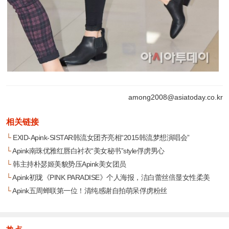
among2008@asiatoday.co.kr
相关链接
└
EXID-Apink-SISTAR韩流女团齐亮相“2015韩流梦想演唱会”
└
Apink南珠优雅红唇白衬衣“美女秘书”style俘虏男心
└
韩主持朴瑟姬美貌势压Apink美女团员
└
Apink初珑《PINK PARADISE》个人海报，洁白蕾丝倍显女性柔美
└
Apink五周蝉联第一位！清纯感谢自拍萌呆俘虏粉丝