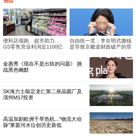
热点
便利店领跑、超市助力…
自由统一党：李在明式撒钱
GS零售营业利润近1100亿
是导致京畿道财政破产的罪
韩元
魁祸首
金惠秀《现在不是出轨的问题》 挑
战黑色幽默
SK海力士敲定龙仁第二座晶圆厂及
清州M17投资
高温加剧欧洲干旱危机..."物流大动
脉"莱茵河水位创历史新低