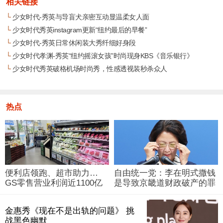
相关链接
└
少女时代-秀英与导盲犬亲密互动显温柔女人面
└
少女时代秀英instagram更新“纽约最后的早餐”
└
少女时代-秀英日常休闲装大秀纤细好身段
└
少女时代孝渊-秀英“纽约摇滚女孩”时尚现身KBS《音乐银行》
└
少女时代秀英破格机场时尚秀，性感透视装秒杀众人
热点
便利店领跑、超市助力…
自由统一党：李在明式撒钱
GS零售营业利润近1100亿
是导致京畿道财政破产的罪
韩元
魁祸首
金惠秀《现在不是出轨的问题》 挑
战黑色幽默