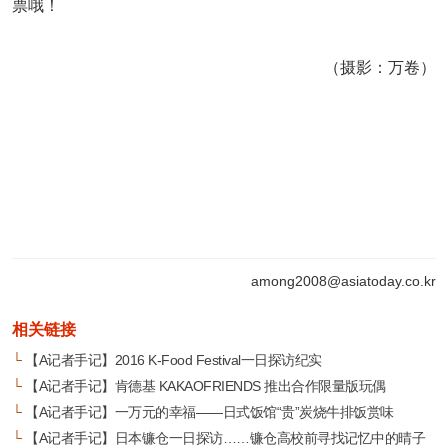
票哦！
（摄影：万卷）
among2008@asiatoday.co.kr
相关链接
└
【A记者手记】2016 K-Food Festival一日探访纪实
└
【A记者手记】肯德基 KAKAOFRIENDS 推出合作限量版玩偶
└
【A记者手记】一万元的幸福——日式饭馆“贵”炭烧牛排饭赏味
└
【A记者手记】日本镰仓一日探访……镰仓高校前寻找记忆中的晴子