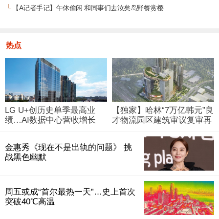
└
【A记者手记】午休偷闲 和同事们去汝矣岛野餐赏樱
热点
LG U+创历史单季最高业
【独家】哈林“7万亿韩元”良
绩…AI数据中心营收增长
才物流园区建筑审议复审再
29%
被“打回”
金惠秀《现在不是出轨的问题》 挑
战黑色幽默
周五或成“首尔最热一天”…史上首次
突破40℃高温