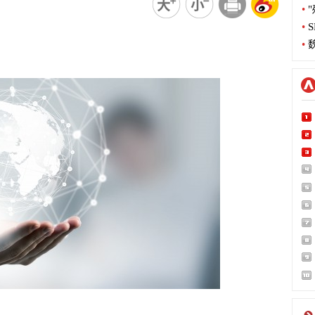
•
"
•
S
•
魏