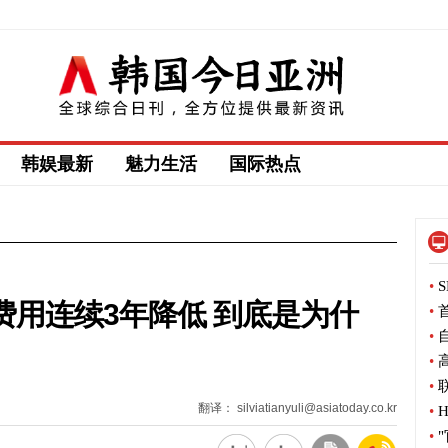
韩娱最新
魅力生活
国际热点
•
S
发费用连续3年降低 到底是为什
•
首
•
自
•
高
•
联
翻译： silviatianyuli@asiatoday.co.kr
•
H
•
"