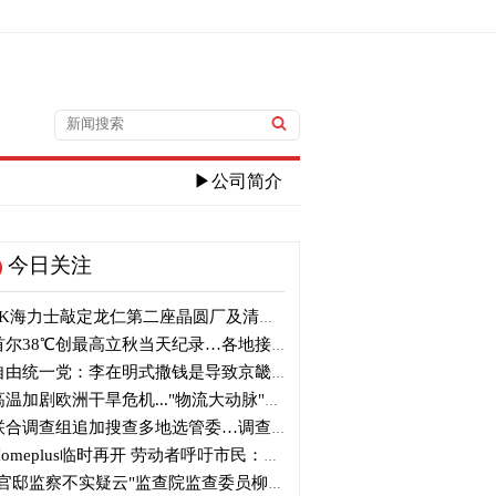
▶公司简介
今日关注
K海力士敲定龙仁第二座晶圆厂及清州M17投资
尔38℃创最高立秋当天纪录…各地接连刷新高温纪录
由统一党：李在明式撒钱是导致京畿道财政破产的罪魁祸首
温加剧欧洲干旱危机..."物流大动脉"莱茵河水位创历史新低
合调查组追加搜查多地选管委…调查“篡改统计数据”事件
omeplus临时再开 劳动者呼吁市民：请多光临
官邸监察不实疑云"监查院监查委员柳炳浩被批捕起诉