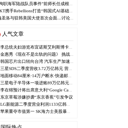
殉职海军陆战队员事件"前师长任成根被判3年
KT携手Rebellions打造“韩国式AI基础设施”
圣洛与驻韩美国大使首次会面…讨论韩美关系
人气文章
李总统夫妇游览布宜诺斯艾利斯博卡区后启程赴德
金惠秀《现在不是出轨的问题》 挑战黑色幽默
韩国芯片出口转向台湾 汽车生产加速本地化美国
三星SDS二季度营收3.72万亿韩元 营业利润2318亿韩元
地面移动84厘米·14万户断水·快递邮政停摆...熊本陷入瘫痪
三星电子半导体一项进账89万亿韩元....刷新最高季度业绩
李在镕预计将出席意大利“Google Camp” 加快AI合作
东京草莓涉嫌抄袭“东京香蕉”引发争议
LG新能源二季度营业利润1133亿韩元 同比下降77%
苹果重夺市值第一 SK海力士美股暴跌...AI与中国扩产加剧芯片变数
国际热点