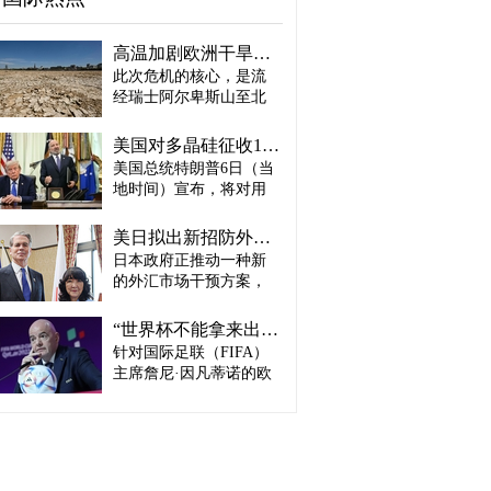
高温加剧欧洲干旱危机..."物流大动脉"莱茵河水位创历史新低
此次危机的核心，是流
经瑞士阿尔卑斯山至北
海、横贯6国的莱茵河
——这条支撑欧洲全域
美国对多晶硅征收15%关税…遏制中国供应链
贸易与产业的核心水
美国总统特朗普6日（当
路，每年经此运输的船
地时间）宣布，将对用
只与货物达数千艘、数
于半导体和太阳能电池
百万吨。 本周莱茵河水
板的核心材料多晶硅产
位已跌至1880年开始官
美日拟出新招防外汇干预“弹药耗尽”：不卖美债 借美元买入日元
品征收15%关税，并设定
方观测以来的最低水
日本政府正推动一种新
最低价格。 据《华尔街
平，由此导致供应链受
的外汇市场干预方案，
日报》（WSJ）等媒体报
阻、运输成本上涨，部
即不出售所持美国国
道，特朗普当天在美国
分企业已在检讨削减产
债，而是从美国联邦储
华盛顿特区白宫签署公
“世界杯不能拿来出售”…欧洲足坛向因凡蒂诺亮剑
量。 在莱茵河流经的德
备委员会（Fed·美联储）
告，对太阳能相关材料
针对国际足联（FIFA）
国杜伊斯堡，河流部分
借入美元，再买入日
及设备进口产品征收15%
河段水深已浅至约1.2
主席詹尼·因凡蒂诺的欧
元。此举既可打乱投机
关税。 该措施将于12月4
米，大型船舶所载货物
洲足坛反弹，已从要求
势力对日本干预资金即
日起生效，承诺在美国
不得不转移至小型船
撤回政策升级为一场撼
将耗尽的预期，也能让
建设制造设施的企业可
只、铁路或卡车运输。
动FIFA权力结构的斗
美国避免因日本抛售美
以申请关税豁免。 此
部分船只为确保安全航
争。尽管因凡蒂诺已放
债而导致利率上升。若
外，美国还将设定太阳
行，甚至卸下了多达三
弃将世界杯等FIFA重大
日元转强，将有利于韩
能组件最低价格，禁止