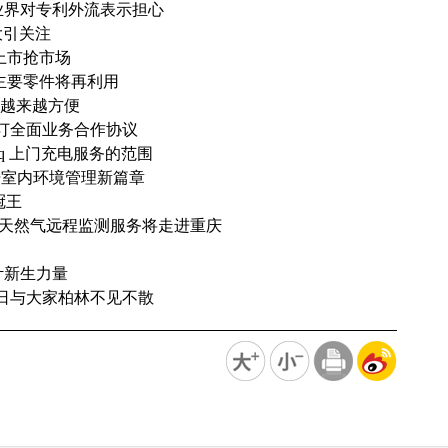
业界对专利外流表示担心
大引关注
将上市抢市场
 主要零件将再利用
结算越来越方便
签订全面业务合作协议
iq 上门充电服务的范围
 翻开室内环境管理新篇章
冠王
土企业 天然气远程监测服务将走进重庆
计新生力量
月31日与大家柏林不见不散