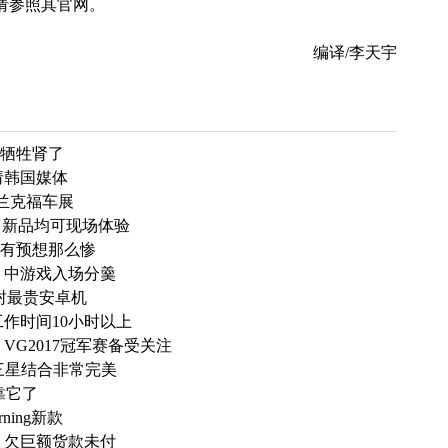
请参照其官网。
编译/李天宇
值得牺牲肾了
请韩国媒体
法兰克福车展
厅 新品均可现场体验
没有预想那么惨
 中游戏入场分羹
被封最贵安卓机
工作时间10小时以上
券 VG2017冠军赛备受关注
与三星结合非常完美
靠它了
rning新款
 欠巨额货款未付