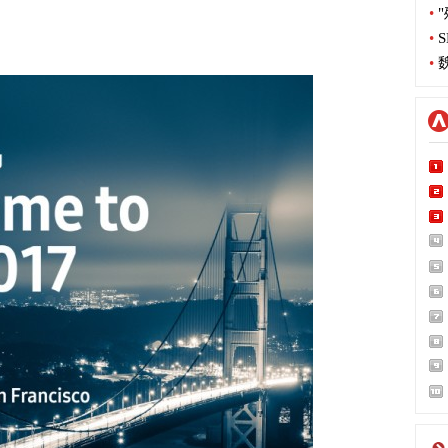
•
"
•
S
•
魏