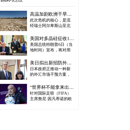
高温加剧欧洲干旱危机..."物流大动脉"莱茵河水位创历史新低
此次危机的核心，是流
经瑞士阿尔卑斯山至北
海、横贯6国的莱茵河
——这条支撑欧洲全域
美国对多晶硅征收15%关税…遏制中国供应链
贸易与产业的核心水
美国总统特朗普6日（当
路，每年经此运输的船
地时间）宣布，将对用
只与货物达数千艘、数
于半导体和太阳能电池
百万吨。 本周莱茵河水
板的核心材料多晶硅产
位已跌至1880年开始官
美日拟出新招防外汇干预“弹药耗尽”：不卖美债 借美元买入日元
品征收15%关税，并设定
方观测以来的最低水
日本政府正推动一种新
最低价格。 据《华尔街
平，由此导致供应链受
的外汇市场干预方案，
日报》（WSJ）等媒体报
阻、运输成本上涨，部
即不出售所持美国国
道，特朗普当天在美国
分企业已在检讨削减产
债，而是从美国联邦储
华盛顿特区白宫签署公
“世界杯不能拿来出售”…欧洲足坛向因凡蒂诺亮剑
量。 在莱茵河流经的德
备委员会（Fed·美联储）
告，对太阳能相关材料
针对国际足联（FIFA）
国杜伊斯堡，河流部分
借入美元，再买入日
及设备进口产品征收15%
河段水深已浅至约1.2
主席詹尼·因凡蒂诺的欧
元。此举既可打乱投机
关税。 该措施将于12月4
米，大型船舶所载货物
洲足坛反弹，已从要求
势力对日本干预资金即
日起生效，承诺在美国
不得不转移至小型船
撤回政策升级为一场撼
将耗尽的预期，也能让
建设制造设施的企业可
只、铁路或卡车运输。
动FIFA权力结构的斗
美国避免因日本抛售美
以申请关税豁免。 此
部分船只为确保安全航
争。尽管因凡蒂诺已放
债而导致利率上升。若
外，美国还将设定太阳
行，甚至卸下了多达三
弃将世界杯等FIFA重大
日元转强，将有利于韩
能组件最低价格，禁止