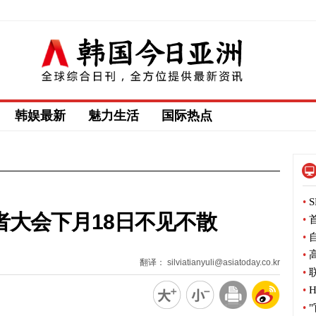
韩娱最新
魅力生活
国际热点
•
S
者大会下月18日不见不散
•
首
•
自
•
高
翻译： silviatianyuli@asiatoday.co.kr
•
联
•
H
•
"