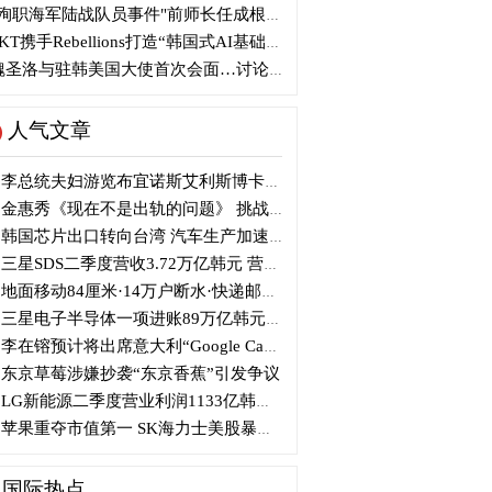
殉职海军陆战队员事件"前师长任成根被判3年
KT携手Rebellions打造“韩国式AI基础设施”
圣洛与驻韩美国大使首次会面…讨论韩美关系
人气文章
李总统夫妇游览布宜诺斯艾利斯博卡区后启程赴德
金惠秀《现在不是出轨的问题》 挑战黑色幽默
韩国芯片出口转向台湾 汽车生产加速本地化美国
三星SDS二季度营收3.72万亿韩元 营业利润2318亿韩元
地面移动84厘米·14万户断水·快递邮政停摆...熊本陷入瘫痪
三星电子半导体一项进账89万亿韩元....刷新最高季度业绩
李在镕预计将出席意大利“Google Camp” 加快AI合作
东京草莓涉嫌抄袭“东京香蕉”引发争议
LG新能源二季度营业利润1133亿韩元 同比下降77%
苹果重夺市值第一 SK海力士美股暴跌...AI与中国扩产加剧芯片变数
国际热点