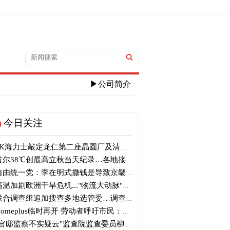
▶公司简介
今日关注
K海力士敲定龙仁第二座晶圆厂及清州M17投资
尔38℃创最高立秋当天纪录…各地接连刷新高温纪录
由统一党：李在明式撒钱是导致京畿道财政破产的罪魁祸首
温加剧欧洲干旱危机..."物流大动脉"莱茵河水位创历史新低
合调查组追加搜查多地选管委…调查“篡改统计数据”事件
omeplus临时再开 劳动者呼吁市民：请多光临
官邸监察不实疑云"监查院监查委员柳炳浩被批捕起诉