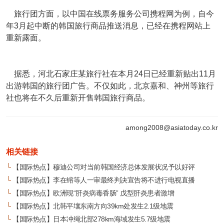
旅行团方面，以中国在线票务服务公司携程网为例，自今
年3月起中断的韩国旅行商品推送消息，已经在携程网站上
重新露面。
据悉，河北石家庄某旅行社在本月24日已经重新贴出11月
出游韩国的旅行团广告。不仅如此，北京嘉和、神州等旅行
社也将在不久后重新开售韩国旅行商品。
among2008@asiatoday.co.kr
相关链接
└
【国际热点】穆迪公司对当前韩国经济总体发展状况予以好评
└
【国际热点】李在镕等人一审最终判决宣告将不进行电视直播
└
【国际热点】欧洲现“肝炎病毒香肠” 戊型肝炎患者激增
└
【国际热点】北韩平壤东南方向39km处发生2.1级地震
└
【国际热点】日本冲绳北部278km海域发生5.7级地震