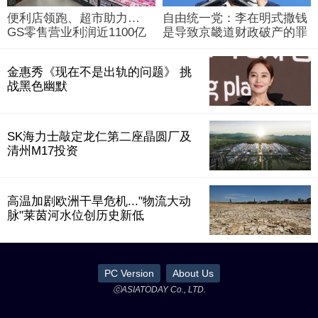
便利店领跑、超市助力…
自由统一党：李在明式撒钱
GS零售营业利润近1100亿
是导致京畿道财政破产的罪
韩元
魁祸首
金惠秀《现在不是出轨的问题》 挑
战黑色幽默
SK海力士敲定龙仁第二座晶圆厂及
清州M17投资
高温加剧欧洲干旱危机..."物流大动
脉"莱茵河水位创历史新低
PC Version
About Us
ⓒASIATODAY Co., LTD.