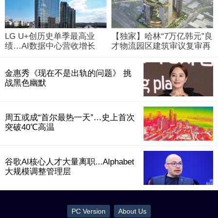
LG U+创历史单季最高业
【独家】哈林“7万亿韩元”良
绩…AI数据中心营收增长
才物流园区建筑审议复审再
29%
被“打回”
金惠秀《现在不是出轨的问题》 挑
战黑色幽默
周五或成“首尔最热一天”…史上首次
突破40℃高温
谷歌AI核心人才大量离职...Alphabet
大规模调整管理层
PC Version
About Us