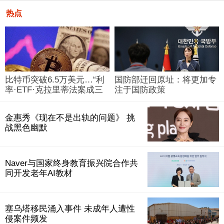
热点
比特币突破6.5万美元…“利
国防部迁回原址：将更加专
率·ETF·克拉里蒂法案成三
注于国防政策
大变量”
金惠秀《现在不是出轨的问题》 挑
战黑色幽默
Naver与国家终身教育振兴院合作共
同开发老年AI教材
塞乌塔移民涌入事件 未成年人遭性
侵案件频发