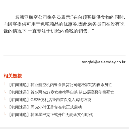
一名韩亚航空公司乘务员表示:"在向顾客提供食物的同时,
向顾客提供可用于免税商品的优惠券,因此乘务员们在没有吃
饭的情况下,一直专注于机舱内免税的销售。"
tengfei@asiatoday.co.kr
相关链接
└
【韩闻速递】韩亚航空机内餐食供货公司老板家宅内自杀身亡
└
【韩闻速递】首尔两名17岁女生携手自杀 从15层高楼坠楼死亡
└
【韩闻速递】GS25便利店业内首次引入购物纸袋
└
【韩闻速递】周52小时工作制在韩正式启动
└
【韩闻速递】韩国星巴克正式开启无现金支付时代