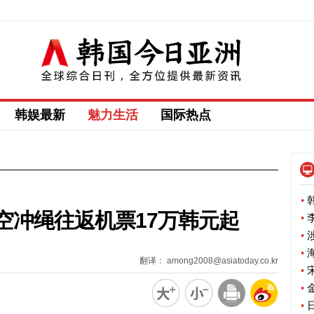
韩娱最新
魅力生活
国际热点
•
韩
空冲绳往返机票17万韩元起
•
李
•
涉
•
海
翻译： among2008@asiatoday.co.kr
•
宋
•
金
•
日