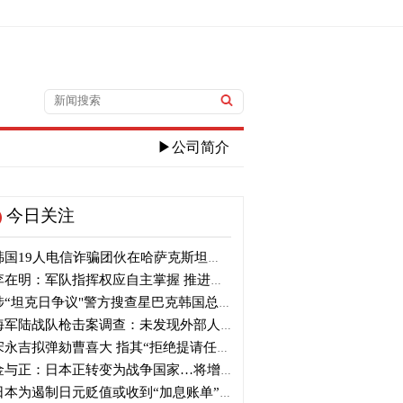
▶公司简介
今日关注
国19人电信诈骗团伙在哈萨克斯坦落网
在明：军队指挥权应自主掌握 推进自主国防
“坦克日争议"警方搜查星巴克韩国总部
军陆战队枪击案调查：未发现外部人员出入及外力破坏痕迹
永吉拟弹劾曹喜大 指其“拒绝提请任命”并介入大选
与正：日本正转变为战争国家…将增加军事选项
本为遏制日元贬值或收到“加息账单” 贝森特：政策比干预更重要