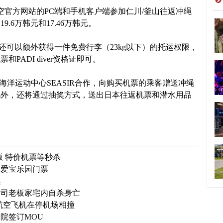
空官方网站的PC端和手机客户端参加仁川/釜山往返冲绳
.6万韩元和17.46万韩元。
还可以额外获得一件免费行李（23kg以下）的托运权限，
ADI diver资格证即可。
洋运动中心SEASIR合作，向购买机票的乘客赠送冲绳
此外，还将通过抽奖方式，送出日本往返机票和潜水用品
版 特价机票等秒杀
换爱宝乐园门票
续
公司老板家宅内自杀身亡
航空飞机在停机场相撞
院签订MOU