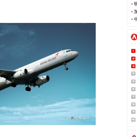
•
明
•
加
•
中