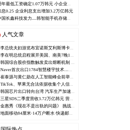
年最低工资确定1.07万韩元 小企业主将提起行政诉讼
息0.25 企业利息支出增加3.2万亿韩元
国长鑫科技发力....韩智能手机存储芯片优势面临挑战
人气文章
李总统夫妇游览布宜诺斯艾利斯博卡区后启程赴德
李在明总统启程展开美国、南美7晚11天访问
韩国综合股价指数触发卖出熔断机制 半导体股领跌
Naver首次出口1784智慧楼宇技术…落地日本写字楼
崔泰源与黄仁勋在人工智能峰会前举行晚宴会谈
TikTok、苹果无合法依据收集个人信息 被开105亿韩元罚单
韩国芯片出口转向台湾 汽车生产加速本地化美国
三星SDS二季度营收3.72万亿韩元 营业利润2318亿韩元
金惠秀《现在不是出轨的问题》 挑战黑色幽默
地面移动84厘米·14万户断水·快递邮政停摆...熊本陷入瘫痪
国际热点