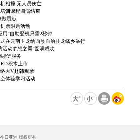
机相撞 无人员伤亡
生培训课程圆满结束
散做贡献
价机票限购活动
应用”自助登机只需2秒钟
仪式在云南玉龙纳西族自治县龙蟠乡举行
访活动梦想之翼”圆满成功
头舱”服务
ORD积木上市
网络大V赴韩观摩
航空体验学习活动
今日亚洲 版权所有