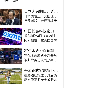
日本为遏制日元贬值或收到“加息账单” 贝森特：政策比干预更重要
日本为阻止日元贬值，
与美国联手进行市场干
预，但作为代价，日本
可能面临加息以及收缩
中国长鑫科技发力....韩智能手机存储芯片优势面临挑战
扩张性财政政策的压
据彭博社4日（当地时
力。美国公开要求日本
间）报道，被美国国防
央行加息，认为仅通过
部（战争部）列入黑名
直接买入日元进行市场
单的中国政府支持存储
干预无法改变汇率走
霍尔木兹协议预期与AI业绩双重提振...纽约股市再创历史新高
芯片企业长鑫存储技术
势。 美国财政部长斯科
霍尔木兹海峡重新开放
（CXMT）正准备于今年
特·贝森特4日在接受美国
谈判取得进展的预期，
年底小规模生产第六代
CNBC采访时表示：“干
叠加人工智能（AI）相
低功耗双倍数据速率存
预可以向市场发出信
关企业业绩强劲，4日
储器（LPDDR6）。 彭
丹麦正式实施新征兵制度…伊莎贝拉公主入伍
号，但真正能够改变市
（当地时间）共同推动
博社评价称，CXMT正准
据路透社报道，丹麦为
场走势的是政策。”他还
美国纽约股市道琼斯指
备生产与业界最先进设
点名日本央行行长植田
应对俄罗斯安全威胁以
数与标普500指数双双攀
计相当的产品，并逐步
和男称：“我相信他会采
及北极地区紧张局势升
上历史新高。 布伦特原
缩小与三星电子、SK海
取必要的行动。”这被解
级，于3日（当地时间）
油急跌5.3%，时隔3周重
力士等行业领先企业在
读为，美国希望美日联
正式启动新的征兵制
新跌破每桶80美元（约
智能手机存储芯片领域
合干预不要止于一次性
度。 当天约1600名新兵
合人民币570元）。美国
的差距。不过，要将产
措施，而是要求日本通
在丹麦全国14个服役地
国债收益率与9月基准利
品研发成果转化为实际