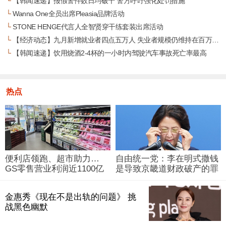
└
【韩闻速递】报假警件数日均破千 警方呼吁强化处罚措施
└
Wanna One全员出席Pleasia品牌活动
└
STONE HENGE代言人全智贤穿干练套装出席活动
└
【经济动态】九月新增就业者四点五万人 失业者规模仍维持在百万人次
└
【韩闻速递】饮用烧酒2-4杯的一小时内驾驶汽车事故死亡率最高
热点
便利店领跑、超市助力…
自由统一党：李在明式撒钱
GS零售营业利润近1100亿
是导致京畿道财政破产的罪
韩元
魁祸首
金惠秀《现在不是出轨的问题》 挑
战黑色幽默