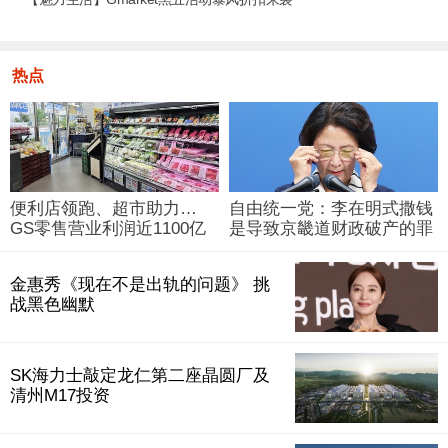
热点
便利店领跑、超市助力…
自由统一党：李在明式撒钱
GS零售营业利润近1100亿
是导致京畿道财政破产的罪
韩元
魁祸首
金惠秀《现在不是出轨的问题》 挑
战黑色幽默
SK海力士敲定龙仁第二座晶圆厂及
清州M17投资